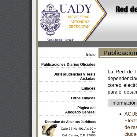
Publicacione
Inicio
Publicaciones Diarios Oficiales
La Red de In
Jurisprudencias y Tesis
dependencia
Aisladas
correo electr
Enlaces
para el desar
Otros enlaces
Información
Página del
Abogado General
ACUER
Electo
Dirección de Asuntos Jurídicos
de re
Calle 57 No 491 A x 60 y
62
ciuda
Col. Centro, C.P. 97000