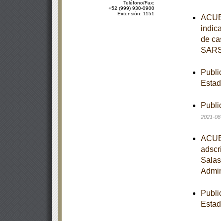
Teléfono/Fax:
+52 (999) 930-0900
Extensión: 1151
ACUER
indic
de ca
SARS
Publi
Estad
Publi
2021-08
ACUER
adscr
Salas
Admin
Publi
Estad