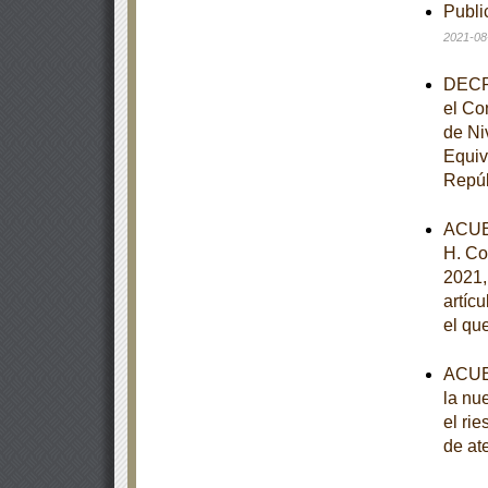
Publi
2021-08
DECRE
el Co
de Ni
Equiv
Repúb
ACUE
H. Co
2021, 
artíc
el qu
ACUER
la nu
el ri
de at