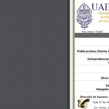
Publicaciones Diarios O
Jurisprudencias
Otros
Pá
Abogado 
Dirección de Asuntos 
Calle 57 No 49
Col. Centro, 