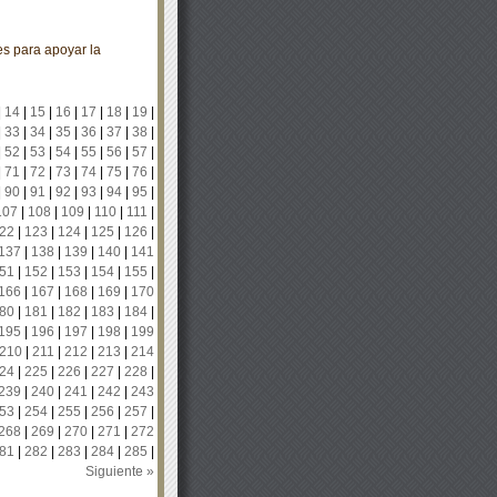
es para apoyar la
|
14
|
15
|
16
|
17
|
18
|
19
|
|
33
|
34
|
35
|
36
|
37
|
38
|
|
52
|
53
|
54
|
55
|
56
|
57
|
|
71
|
72
|
73
|
74
|
75
|
76
|
|
90
|
91
|
92
|
93
|
94
|
95
|
107
|
108
|
109
|
110
|
111
|
22
|
123
|
124
|
125
|
126
|
137
|
138
|
139
|
140
|
141
51
|
152
|
153
|
154
|
155
|
166
|
167
|
168
|
169
|
170
80
|
181
|
182
|
183
|
184
|
195
|
196
|
197
|
198
|
199
210
|
211
|
212
|
213
|
214
24
|
225
|
226
|
227
|
228
|
239
|
240
|
241
|
242
|
243
53
|
254
|
255
|
256
|
257
|
268
|
269
|
270
|
271
|
272
81
|
282
|
283
|
284
|
285
|
Siguiente »