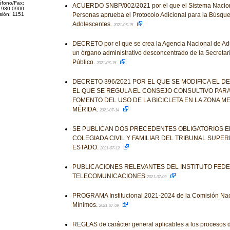
éfono/Fax:
ACUERDO SNBP/002/2021 por el que el Sistema Nacio
 930-0900
sión: 1151
Personas aprueba el Protocolo Adicional para la Búsque
Adolescentes.
2021-07-15
DECRETO por el que se crea la Agencia Nacional de A
un órgano administrativo desconcentrado de la Secretar
Público.
2021-07-15
DECRETO 396/2021 POR EL QUE SE MODIFICA EL D
EL QUE SE REGULA EL CONSEJO CONSULTIVO PARA
FOMENTO DEL USO DE LA BICICLETA EN LA ZONA M
MÉRIDA.
2021-07-14
SE PUBLICAN DOS PRECEDENTES OBLIGATORIOS EM
COLEGIADA CIVIL Y FAMILIAR DEL TRIBUNAL SUPER
ESTADO.
2021-07-12
PUBLICACIONES RELEVANTES DEL INSTITUTO FED
TELECOMUNICACIONES
2021-07-09
PROGRAMA Institucional 2021-2024 de la Comisión Naci
Mínimos.
2021-07-09
REGLAS de carácter general aplicables a los procesos de