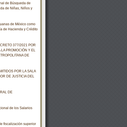
nal de Búsqueda de
da de Niñas, Niños y
duanas de México como
ía de Hacienda y Crédito
ECRETO 377/2021 POR
 LA PROMOCIÓN Y EL
ETROPOLITANA DE
ITIDOS POR LA SALA
IOR DE JUSTICIA DEL
ERAL DE
onal de los Salarios
 fiscalización superior