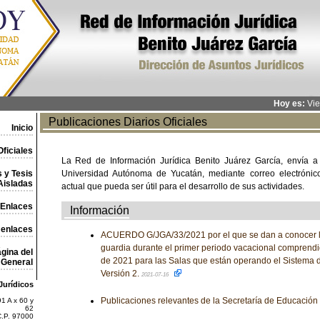
Hoy es:
Vie
Publicaciones Diarios Oficiales
Inicio
ficiales
La Red de Información Jurídica Benito Juárez García, envía a
 y Tesis
Universidad Autónoma de Yucatán, mediante correo electrónico,
Aisladas
actual que pueda ser útil para el desarrollo de sus actividades.
Enlaces
Información
 enlaces
ACUERDO G/JGA/33/2021 por el que se dan a conocer l
guardia durante el primer periodo vacacional comprendid
gina del
de 2021 para las Salas que están operando el Sistema d
General
Versión 2.
2021-07-16
Jurídicos
Publicaciones relevantes de la Secretaría de Educación
1 A x 60 y
62
C.P. 97000