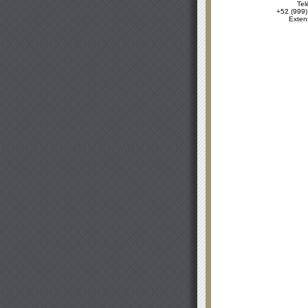
Tel
+52 (999)
Exten