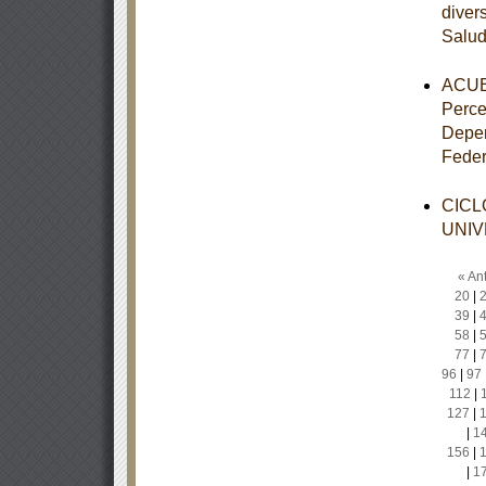
diver
Salu
ACUER
Perce
Depen
Feder
CICL
UNIV
« Ant
20
|
39
|
58
|
77
|
96
|
97
112
|
127
|
|
1
156
|
|
1