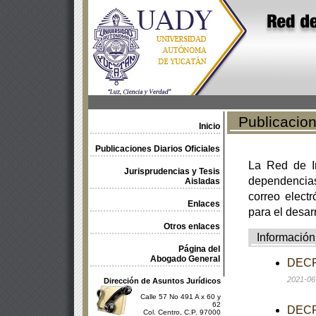
Publicacione
Inicio
Publicaciones Diarios Oficiales
La Red de In
Jurisprudencias y Tesis
dependencia
Aisladas
correo electr
Enlaces
para el desar
Otros enlaces
Información
Página del
Abogado General
DECRE
2021-06
Dirección de Asuntos Jurídicos
Calle 57 No 491 A x 60 y
62
DECRE
Col. Centro, C.P. 97000