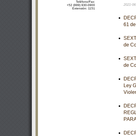
Teléfono/Fax:
2021-06
+52 (999) 930-0900
Extensión: 1151
DECRE
61 de
SEXTA
de Co
SEXTA
de Co
DECRE
Ley G
Viole
DECR
REGL
PARA
DECRE