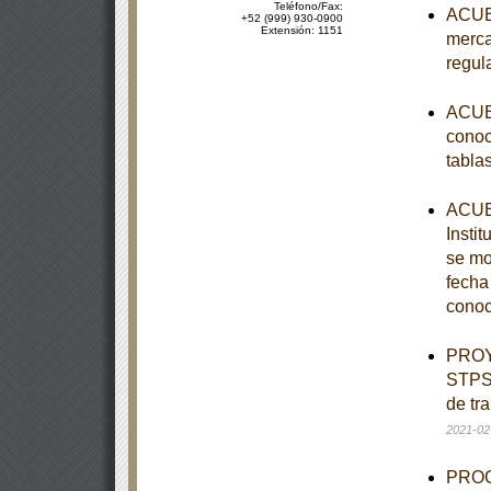
Teléfono/Fax:
ACUER
+52 (999) 930-0900
Extensión: 1151
merca
regul
ACUER
conoc
tabla
ACUER
Instit
se mo
fecha
conoc
PROY
STPS-
de tr
2021-02
PROGR