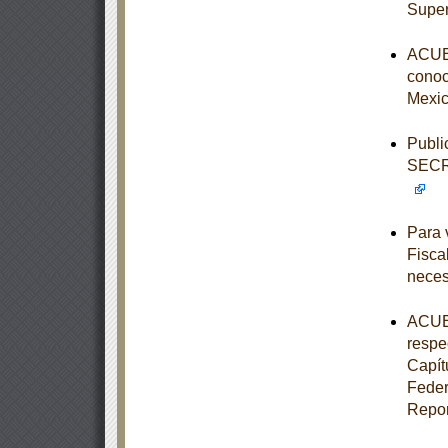
Super
ACUER
conoce
Mexic
Publi
SECR
Para 
Fisca
neces
ACUER
respe
Capít
Feder
Repor