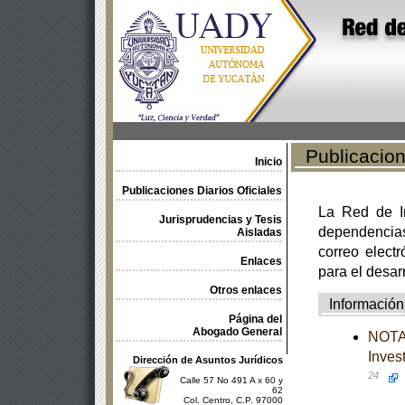
Publicacione
Inicio
Publicaciones Diarios Oficiales
La Red de In
Jurisprudencias y Tesis
dependencia
Aisladas
correo electr
Enlaces
para el desar
Otros enlaces
Información
Página del
Abogado General
NOTA 
Inves
Dirección de Asuntos Jurídicos
24
Calle 57 No 491 A x 60 y
62
Col. Centro, C.P. 97000