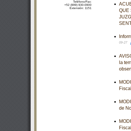
Teléfono/Fax:
ACUE
+52 (999) 930-0900
Extensión: 1151
QUE 
JUZG
SENT
Infor
09-27
AVISO
la te
obser
MODIF
Fisca
MODIF
de No
MODIF
Fisca