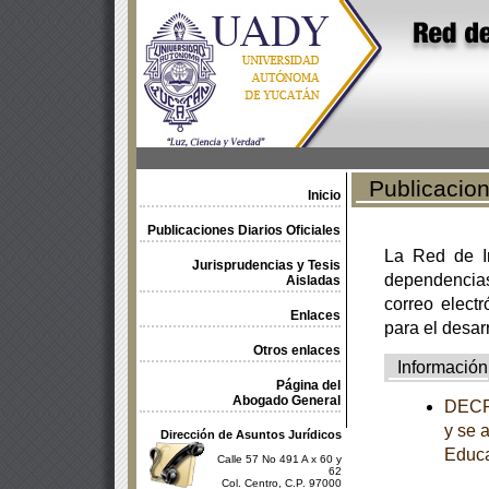
Publicacione
Inicio
Publicaciones Diarios Oficiales
La Red de In
Jurisprudencias y Tesis
dependencia
Aisladas
correo electr
Enlaces
para el desar
Otros enlaces
Información
Página del
Abogado General
DECRE
y se 
Dirección de Asuntos Jurídicos
Educa
Calle 57 No 491 A x 60 y
62
Col. Centro, C.P. 97000