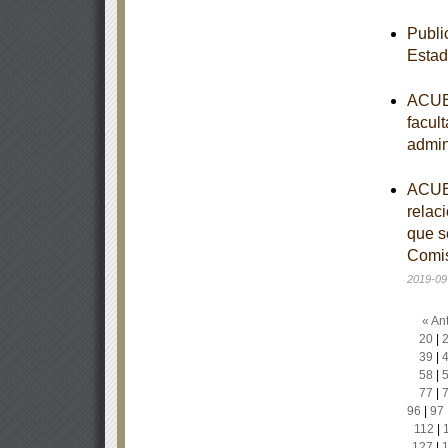
Publi
Estad
ACUER
facul
admin
ACUER
relac
que s
Comis
2019-09
« Ant
20
|
39
|
58
|
77
|
96
|
97
112
|
127
|