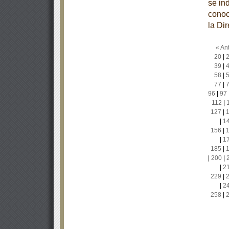
se in
conoc
la Di
« Ant
20
|
39
|
58
|
77
|
96
|
97
112
|
127
|
|
1
156
|
|
1
185
|
|
200
|
|
2
229
|
|
2
258
|