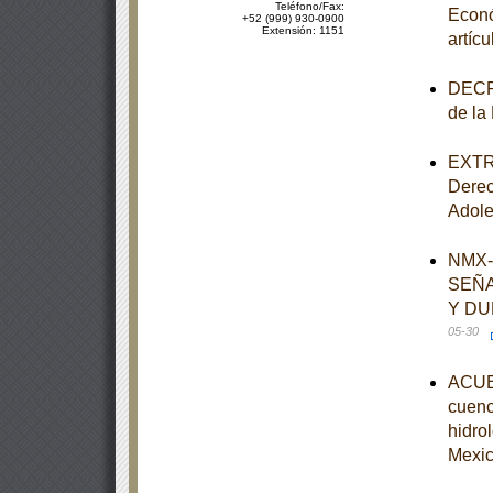
Teléfono/Fax:
Econó
+52 (999) 930-0900
Extensión: 1151
artíc
DECRE
de la
EXTRA
Derec
Adole
NMX-
SEÑA
Y DU
05-30
ACUER
cuenc
hidro
Mexi