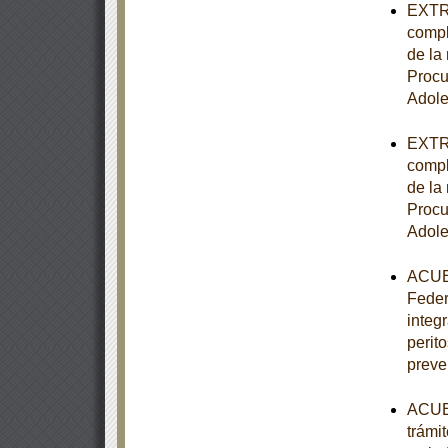
EXTRA
compl
de la 
Procu
Adole
EXTRA
compl
de la 
Procu
Adole
ACUER
Feder
integ
perito
preve
ACUER
trámi