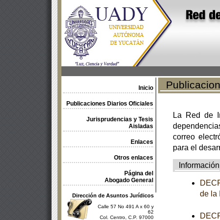
Publicacione
Inicio
Publicaciones Diarios Oficiales
La Red de In
Jurisprudencias y Tesis
dependencia
Aisladas
correo electr
Enlaces
para el desar
Otros enlaces
Información
Página del
Abogado General
DECRE
de la
Dirección de Asuntos Jurídicos
Calle 57 No 491 A x 60 y
62
DECRE
Col. Centro, C.P. 97000