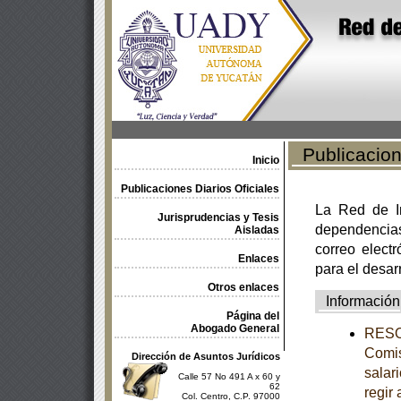
Publicacione
Inicio
Publicaciones Diarios Oficiales
La Red de In
Jurisprudencias y Tesis
dependencia
Aisladas
correo electr
Enlaces
para el desar
Otros enlaces
Información
Página del
Abogado General
RESOL
Comis
Dirección de Asuntos Jurídicos
salar
Calle 57 No 491 A x 60 y
62
regir 
Col. Centro, C.P. 97000