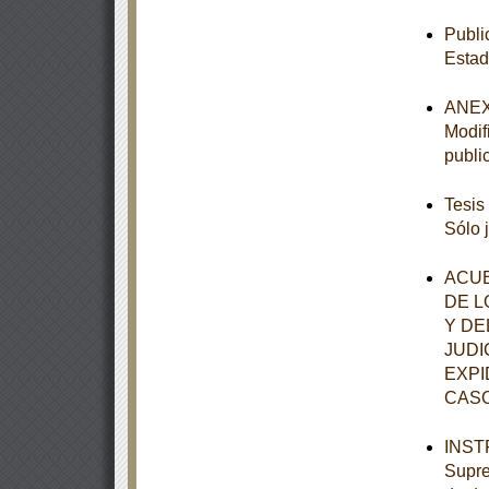
Publi
Estad
ANEXO
Modif
publi
Tesis
Sólo 
ACUE
DE L
Y DE
JUDI
EXPI
CASO
INSTR
Supre