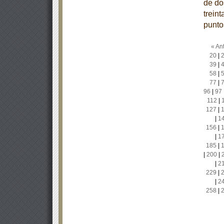
de dos
treint
punto
« Ant
20
|
39
|
58
|
77
|
96
|
97
112
|
127
|
|
1
156
|
|
1
185
|
|
200
|
|
2
229
|
|
2
258
|