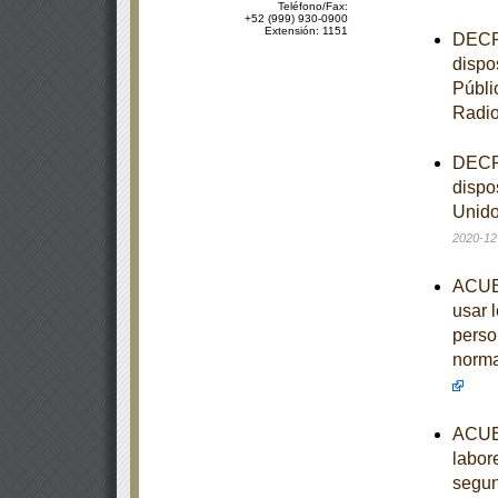
Teléfono/Fax:
+52 (999) 930-0900
Extensión: 1151
DECRE
dispo
Públi
Radi
DECRE
dispo
Unido
2020-12
ACUER
usar 
perso
norma
ACUER
labor
segun