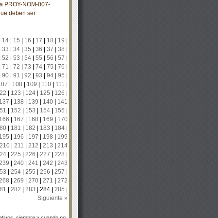
cana PROY-NOM-007-
que deben ser
|
14
|
15
|
16
|
17
|
18
|
19
|
|
33
|
34
|
35
|
36
|
37
|
38
|
|
52
|
53
|
54
|
55
|
56
|
57
|
|
71
|
72
|
73
|
74
|
75
|
76
|
|
90
|
91
|
92
|
93
|
94
|
95
|
107
|
108
|
109
|
110
|
111
|
22
|
123
|
124
|
125
|
126
|
137
|
138
|
139
|
140
|
141
51
|
152
|
153
|
154
|
155
|
166
|
167
|
168
|
169
|
170
80
|
181
|
182
|
183
|
184
|
195
|
196
|
197
|
198
|
199
210
|
211
|
212
|
213
|
214
24
|
225
|
226
|
227
|
228
|
239
|
240
|
241
|
242
|
243
53
|
254
|
255
|
256
|
257
|
268
|
269
|
270
|
271
|
272
81
|
282
|
283
|
284
|
285
|
Siguiente »
tivos, siempre y cuando no