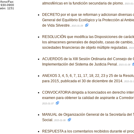
éfono/Fax:
atmosféricas en la fundición secundaria de plomo.
2015-01
 930-0900
sión: 1151
DECRETO por el que se reforman y adicionan diversas d
General del Equilibrio Ecológico y la Protección al Ambi
de Vida Silvestre.
2015-01-09
RESOLUCIÓN que modifica las Disposiciones de carácte
los almacenes generales de depósito, casas de cambio, 
sociedades financieras de objeto múltiple reguladas.
2015
ACUERDOS de la XIII Sesión Ordinaria del Consejo de 
Implementación del Sistema de Justicia Penal.
2015-01-08
ANEXOS 3, 4, 5, 6, 7, 11, 17, 18, 22, 23 y 25 de la Reso
para 2015, publicada el 30 de diciembre de 2014.
2015-01-
CONVOCATORIA dirigida a licenciados en derecho inter
examen para obtener la calidad de aspirante a Corredor
2015-01-07
MANUAL de Organización General de la Secretaría del T
Social.
2015-01-06
RESPUESTA a los comentarios recibidos durante el proc