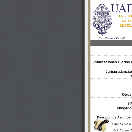
Publicaciones Diarios O
Jurisprudencias
Otros
Pá
Abogado 
Dirección de Asuntos 
Calle 57 No 49
Col. Centro, 