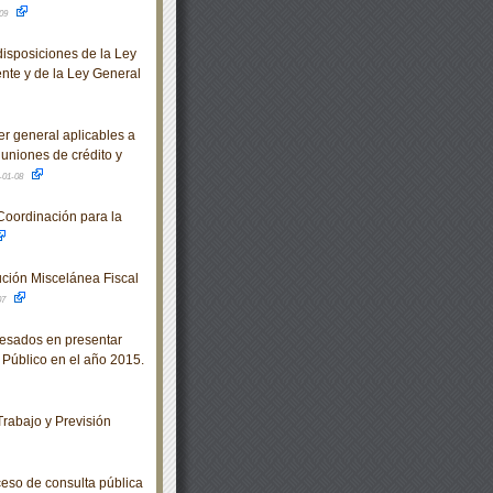
-09
isposiciones de la Ley
ente y de la Ley General
r general aplicables a
uniones de crédito y
-01-08
Coordinación para la
lución Miscelánea Fiscal
07
esados en presentar
 Público en el año 2015.
rabajo y Previsión
eso de consulta pública