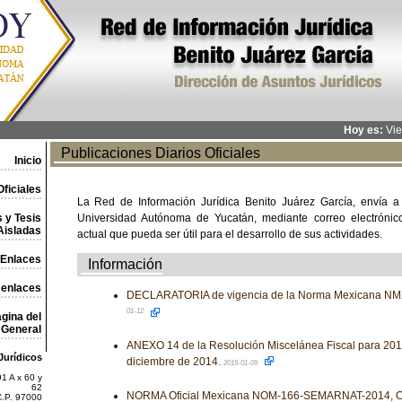
Hoy es:
Vie
Publicaciones Diarios Oficiales
Inicio
ficiales
La Red de Información Jurídica Benito Juárez García, envía a
 y Tesis
Universidad Autónoma de Yucatán, mediante correo electrónico,
Aisladas
actual que pueda ser útil para el desarrollo de sus actividades.
Enlaces
Información
 enlaces
DECLARATORIA de vigencia de la Norma Mexicana NM
01-12
gina del
General
ANEXO 14 de la Resolución Miscelánea Fiscal para 2015
Jurídicos
diciembre de 2014.
2015-01-09
1 A x 60 y
62
NORMA Oficial Mexicana NOM-166-SEMARNAT-2014, Co
C.P. 97000