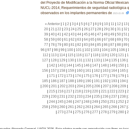
del Proyecto de Modificación a la Norma Oficial Mexi
NUCL-2014, Requerimientos de seguridad radiológica 
observados en los implantes permanentes de
2015-01-06
« Anterior
|
1
|
2
|
3
|
4
|
5
|
6
|
7
|
8
|
9
|
10
|
11
|
12
|
13
20
|
21
|
22
|
23
|
24
|
25
|
26
|
27
|
28
|
29
|
30
|
31
|
32
39
|
40
|
41
|
42
|
43
|
44
|
45
|
46
|
47
|
48
|
49
|
50
|
51
58
|
59
|
60
|
61
|
62
|
63
|
64
|
65
|
66
|
67
|
68
|
69
|
70
77
|
78
|
79
|
80
|
81
|
82
|
83
|
84
|
85
|
86
|
87
|
88
|
89
96
|
97
|
98
|
99
|
100
|
101
|
102
|
103
|
104
|
105
|
106
|
112
|
113
|
114
|
115
|
116
|
117
|
118
|
119
|
120
|
121
|
1
127
|
128
|
129
|
130
|
131
|
132
|
133
|
134
|
135
|
136
|
|
142
|
143
|
144
|
145
|
146
|
147
|
148
|
149
|
150
|
1
156
|
157
|
158
|
159
|
160
|
161
|
162
|
163
|
164
|
165
|
|
171
|
172
|
173
|
174
|
175
|
176
|
177
|
178
|
179
|
1
185
|
186
|
187
|
188
|
189
|
190
|
191
|
192
|
193
|
194
|
|
200
|
201
|
202
|
203
|
204
|
205
|
206
|
207
|
208
|
209
|
|
215
|
216
|
217
|
218
|
219
|
220
|
221
|
222
|
223
|
2
229
|
230
|
231
|
232
|
233
|
234
|
235
|
236
|
237
|
238
|
|
244
|
245
|
246
|
247
|
248
|
249
|
250
|
251
|
252
|
2
258
|
259
|
260
|
261
|
262
|
263
|
264
|
265
|
266
|
267
|
|
273
|
274
|
275
|
276
|
277
|
278
|
279
|
280
|
2
rvados Abogado General, UADY 2026. Esta página puede ser reproducida con fines no lucra