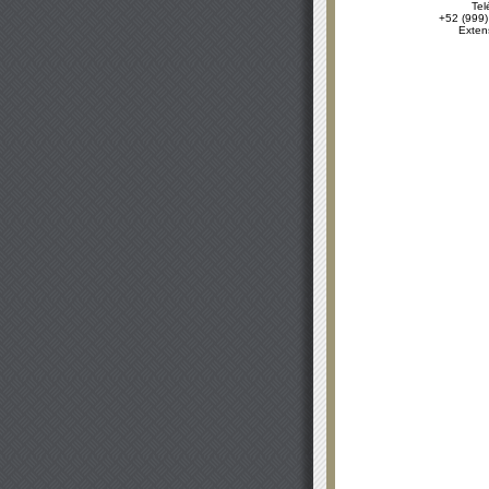
Tel
+52 (999)
Exten