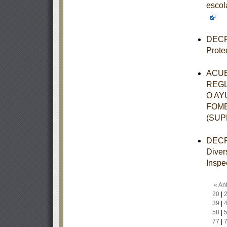
esco
DECRE
Prote
ACUE
REGL
O AY
FOME
(SU
DECRE
Diver
Inspe
« Ant
20
|
39
|
58
|
77
|