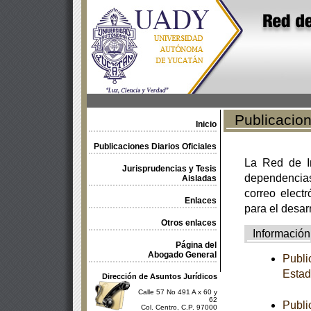
Publicacione
Inicio
Publicaciones Diarios Oficiales
La Red de In
Jurisprudencias y Tesis
dependencia
Aisladas
correo electr
Enlaces
para el desar
Otros enlaces
Información
Página del
Abogado General
Publi
Estad
Dirección de Asuntos Jurídicos
Calle 57 No 491 A x 60 y
62
Publi
Col. Centro, C.P. 97000