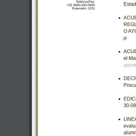
Teléfono/Fax:
Estad
+52 (999) 930-0900
Extensión: 1151
ACUE
REGL
O AY
ACUER
el Ma
2022-09
DECRE
Procu
EDICI
30-0
LINEA
evalu
alumn