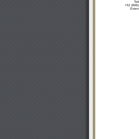
Tel
+52 (999)
Exten