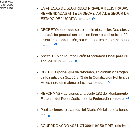
éfono/Fax:
 930-0900
sión: 1151
EMPRESAS DE SEGURIDAD PRIVADA REGISTRADAS,
REFRENDADAS ANTE LA SECRETARÍA DE SEGURIDA
ESTADO DE YUCATÁN.
2019-05-21
DECRETO por el que se dejan sin efectos los Decretos y
de carácter general emitidos en términos del artículo 39,
Fiscal de la Federación, por virtud de los cuales se con
2019-05-21
Anexo 16-A de la Resolución Miscelánea Fiscal para 201
abril de 2019
2019-05-17
DECRETO por el que se reforman, adicionan y derogan 
de los artículos 3o., 31 y 73 de la Constitución Política 
Mexicanos, en materia educativa.
2019-05-16
REFORMAS y adiciones al artículo 182 del Reglamento I
Electoral del Poder Judicial de la Federación.
2019-05-14
Publicaciones relevantes del Diario Oficial del día lun
05-13
ACUERDO ACDO.AS2.HCT.300419/150.P.DIR, relativo a l