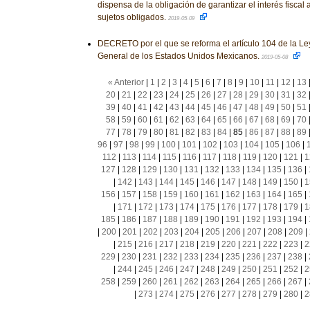
dispensa de la obligación de garantizar el interés fiscal
sujetos obligados.
2019-05-09
DECRETO por el que se reforma el artículo 104 de la L
General de los Estados Unidos Mexicanos.
2019-05-08
« Anterior
|
1
|
2
|
3
|
4
|
5
|
6
|
7
|
8
|
9
|
10
|
11
|
12
|
13
20
|
21
|
22
|
23
|
24
|
25
|
26
|
27
|
28
|
29
|
30
|
31
|
32
39
|
40
|
41
|
42
|
43
|
44
|
45
|
46
|
47
|
48
|
49
|
50
|
51
58
|
59
|
60
|
61
|
62
|
63
|
64
|
65
|
66
|
67
|
68
|
69
|
70
77
|
78
|
79
|
80
|
81
|
82
|
83
|
84
|
85
|
86
|
87
|
88
|
89
96
|
97
|
98
|
99
|
100
|
101
|
102
|
103
|
104
|
105
|
106
|
112
|
113
|
114
|
115
|
116
|
117
|
118
|
119
|
120
|
121
|
1
127
|
128
|
129
|
130
|
131
|
132
|
133
|
134
|
135
|
136
|
|
142
|
143
|
144
|
145
|
146
|
147
|
148
|
149
|
150
|
1
156
|
157
|
158
|
159
|
160
|
161
|
162
|
163
|
164
|
165
|
|
171
|
172
|
173
|
174
|
175
|
176
|
177
|
178
|
179
|
1
185
|
186
|
187
|
188
|
189
|
190
|
191
|
192
|
193
|
194
|
|
200
|
201
|
202
|
203
|
204
|
205
|
206
|
207
|
208
|
209
|
|
215
|
216
|
217
|
218
|
219
|
220
|
221
|
222
|
223
|
2
229
|
230
|
231
|
232
|
233
|
234
|
235
|
236
|
237
|
238
|
|
244
|
245
|
246
|
247
|
248
|
249
|
250
|
251
|
252
|
2
258
|
259
|
260
|
261
|
262
|
263
|
264
|
265
|
266
|
267
|
|
273
|
274
|
275
|
276
|
277
|
278
|
279
|
280
|
2