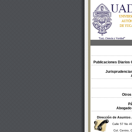
Publicaciones Diarios O
Jurisprudencias
Otros
Pá
Abogado 
Dirección de Asuntos 
Calle 57 No 49
Col. Centro, 