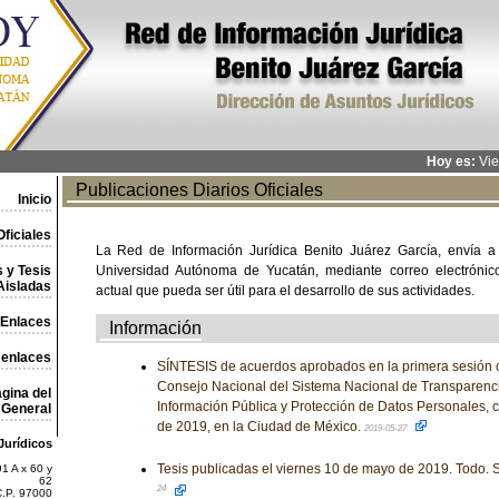
Hoy es:
Vie
Publicaciones Diarios Oficiales
Inicio
ficiales
La Red de Información Jurídica Benito Juárez García, envía a
 y Tesis
Universidad Autónoma de Yucatán, mediante correo electrónico,
Aisladas
actual que pueda ser útil para el desarrollo de sus actividades.
Enlaces
Información
 enlaces
SÍNTESIS de acuerdos aprobados en la primera sesión o
Consejo Nacional del Sistema Nacional de Transparenci
gina del
Información Pública y Protección de Datos Personales, 
General
de 2019, en la Ciudad de México.
2019-05-27
Jurídicos
Tesis publicadas el viernes 10 de mayo de 2019. Todo. S
1 A x 60 y
62
24
C.P. 97000