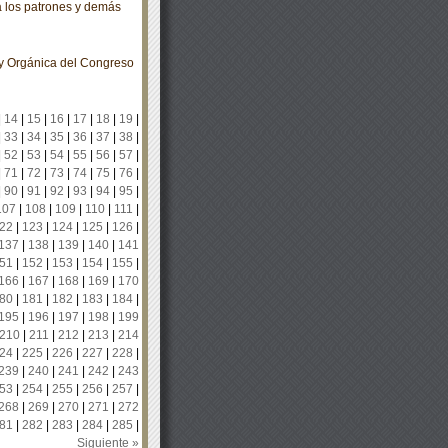
 a los patrones y demás
ey Orgánica del Congreso
|
14
|
15
|
16
|
17
|
18
|
19
|
|
33
|
34
|
35
|
36
|
37
|
38
|
|
52
|
53
|
54
|
55
|
56
|
57
|
|
71
|
72
|
73
|
74
|
75
|
76
|
|
90
|
91
|
92
|
93
|
94
|
95
|
107
|
108
|
109
|
110
|
111
|
22
|
123
|
124
|
125
|
126
|
137
|
138
|
139
|
140
|
141
51
|
152
|
153
|
154
|
155
|
166
|
167
|
168
|
169
|
170
80
|
181
|
182
|
183
|
184
|
195
|
196
|
197
|
198
|
199
210
|
211
|
212
|
213
|
214
24
|
225
|
226
|
227
|
228
|
239
|
240
|
241
|
242
|
243
53
|
254
|
255
|
256
|
257
|
268
|
269
|
270
|
271
|
272
81
|
282
|
283
|
284
|
285
|
Siguiente »