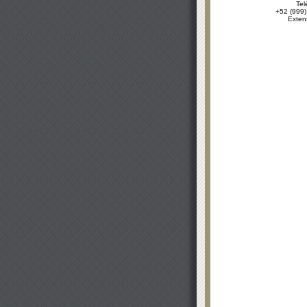
Tel
+52 (999)
Exten