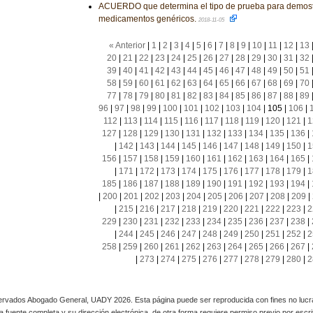
ACUERDO que determina el tipo de prueba para demostr
medicamentos genéricos.
2018-11-05
« Anterior
|
1
|
2
|
3
|
4
|
5
|
6
|
7
|
8
|
9
|
10
|
11
|
12
|
13
20
|
21
|
22
|
23
|
24
|
25
|
26
|
27
|
28
|
29
|
30
|
31
|
32
39
|
40
|
41
|
42
|
43
|
44
|
45
|
46
|
47
|
48
|
49
|
50
|
51
58
|
59
|
60
|
61
|
62
|
63
|
64
|
65
|
66
|
67
|
68
|
69
|
70
77
|
78
|
79
|
80
|
81
|
82
|
83
|
84
|
85
|
86
|
87
|
88
|
89
96
|
97
|
98
|
99
|
100
|
101
|
102
|
103
|
104
|
105
|
106
|
112
|
113
|
114
|
115
|
116
|
117
|
118
|
119
|
120
|
121
|
1
127
|
128
|
129
|
130
|
131
|
132
|
133
|
134
|
135
|
136
|
|
142
|
143
|
144
|
145
|
146
|
147
|
148
|
149
|
150
|
1
156
|
157
|
158
|
159
|
160
|
161
|
162
|
163
|
164
|
165
|
|
171
|
172
|
173
|
174
|
175
|
176
|
177
|
178
|
179
|
1
185
|
186
|
187
|
188
|
189
|
190
|
191
|
192
|
193
|
194
|
|
200
|
201
|
202
|
203
|
204
|
205
|
206
|
207
|
208
|
209
|
|
215
|
216
|
217
|
218
|
219
|
220
|
221
|
222
|
223
|
2
229
|
230
|
231
|
232
|
233
|
234
|
235
|
236
|
237
|
238
|
|
244
|
245
|
246
|
247
|
248
|
249
|
250
|
251
|
252
|
2
258
|
259
|
260
|
261
|
262
|
263
|
264
|
265
|
266
|
267
|
|
273
|
274
|
275
|
276
|
277
|
278
|
279
|
280
|
2
rvados Abogado General, UADY 2026. Esta página puede ser reproducida con fines no lucra
 la fuente completa y su dirección electrónica, de otra forma requiere permiso previo por escrito