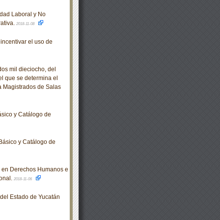
ldad Laboral y No
rativa.
2018-11-08
incentivar el uso de
s mil dieciocho, del
el que se determina el
 a Magistrados de Salas
sico y Catálogo de
Básico y Catálogo de
n en Derechos Humanos e
onal.
2018-11-06
o del Estado de Yucatán