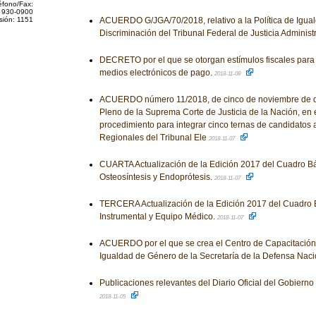
éfono/Fax:
 930-0900
sión: 1151
ACUERDO G/JGA/70/2018, relativo a la Política de Igua
Discriminación del Tribunal Federal de Justicia Administ
DECRETO por el que se otorgan estímulos fiscales para 
medios electrónicos de pago.
2018-11-08
ACUERDO número 11/2018, de cinco de noviembre de do
Pleno de la Suprema Corte de Justicia de la Nación, en 
procedimiento para integrar cinco ternas de candidatos
Regionales del Tribunal Ele
2018-11-07
CUARTA Actualización de la Edición 2017 del Cuadro Bá
Osteosíntesis y Endoprótesis.
2018-11-07
TERCERA Actualización de la Edición 2017 del Cuadro 
Instrumental y Equipo Médico.
2018-11-07
ACUERDO por el que se crea el Centro de Capacitació
Igualdad de Género de la Secretaría de la Defensa Naci
Publicaciones relevantes del Diario Oficial del Gobiern
2018-11-05