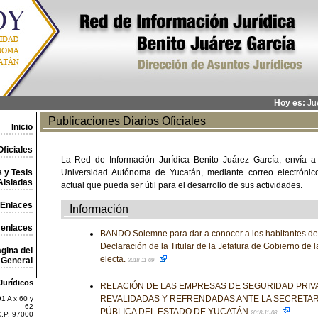
Hoy es:
Jue
Publicaciones Diarios Oficiales
Inicio
ficiales
La Red de Información Jurídica Benito Juárez García, envía a
 y Tesis
Universidad Autónoma de Yucatán, mediante correo electrónico,
Aisladas
actual que pueda ser útil para el desarrollo de sus actividades.
Enlaces
Información
 enlaces
BANDO Solemne para dar a conocer a los habitantes de 
Declaración de la Titular de la Jefatura de Gobierno de
gina del
electa.
General
2018-11-09
Jurídicos
RELACIÓN DE LAS EMPRESAS DE SEGURIDAD PRIV
REVALIDADAS Y REFRENDADAS ANTE LA SECRETAR
1 A x 60 y
62
PÚBLICA DEL ESTADO DE YUCATÁN
2018-11-08
C.P. 97000