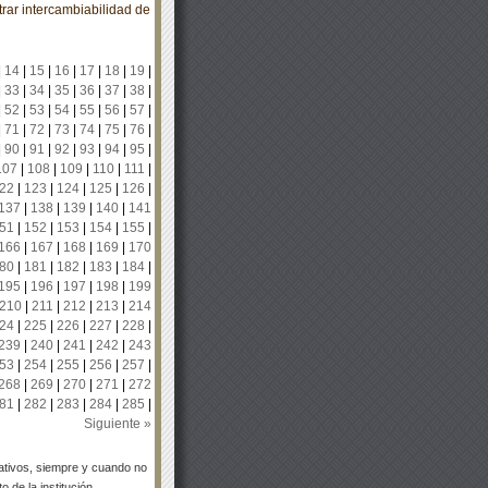
ar intercambiabilidad de
|
14
|
15
|
16
|
17
|
18
|
19
|
|
33
|
34
|
35
|
36
|
37
|
38
|
|
52
|
53
|
54
|
55
|
56
|
57
|
|
71
|
72
|
73
|
74
|
75
|
76
|
|
90
|
91
|
92
|
93
|
94
|
95
|
107
|
108
|
109
|
110
|
111
|
22
|
123
|
124
|
125
|
126
|
137
|
138
|
139
|
140
|
141
51
|
152
|
153
|
154
|
155
|
166
|
167
|
168
|
169
|
170
80
|
181
|
182
|
183
|
184
|
195
|
196
|
197
|
198
|
199
210
|
211
|
212
|
213
|
214
24
|
225
|
226
|
227
|
228
|
239
|
240
|
241
|
242
|
243
53
|
254
|
255
|
256
|
257
|
268
|
269
|
270
|
271
|
272
81
|
282
|
283
|
284
|
285
|
Siguiente »
tivos, siempre y cuando no
 de la institución.