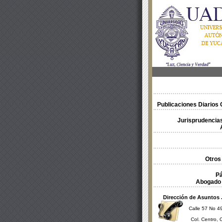
Publicaciones Diarios O
Jurisprudencias
Otros
Pá
Abogado 
Dirección de Asuntos 
Calle 57 No 49
Col. Centro, 