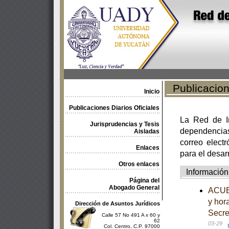
Publicacione
Inicio
Publicaciones Diarios Oficiales
La Red de In
Jurisprudencias y Tesis
dependencia
Aisladas
correo electr
Enlaces
para el desar
Otros enlaces
Información
Página del
Abogado General
ACUER
y hor
Dirección de Asuntos Jurídicos
Secre
Calle 57 No 491 A x 60 y
62
03-29
Col. Centro, C.P. 97000