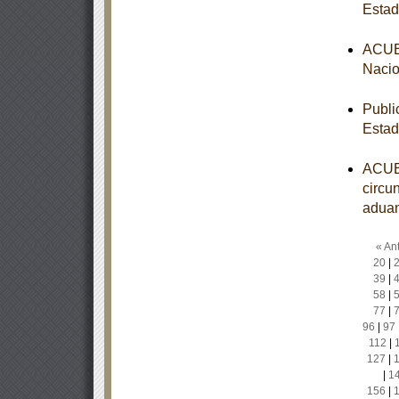
Estad
ACUER
Nacio
Publi
Estad
ACUER
circun
aduan
« Ant
20
|
39
|
58
|
77
|
96
|
97
112
|
127
|
|
1
156
|