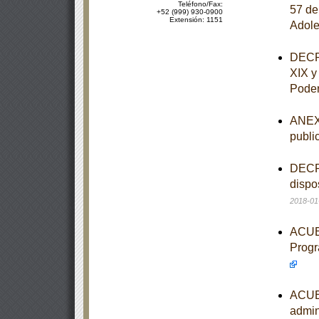
Teléfono/Fax:
57 de
+52 (999) 930-0900
Extensión: 1151
Adole
DECRE
XIX y
Poder
ANEXO
publi
DECRE
dispo
2018-01
ACUER
Progr
ACUER
admin