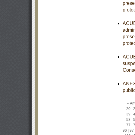
prese
prote
ACUER
admin
prese
prote
ACUER
suspe
Conse
ANEXO
publi
« Ant
20
|
39
|
58
|
77
|
96
|
97