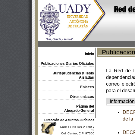
Publicacione
Inicio
Publicaciones Diarios Oficiales
La Red de In
Jurisprudencias y Tesis
dependencia
Aisladas
correo electr
Enlaces
para el desar
Otros enlaces
Información
Página del
Abogado General
DECRE
de la
Dirección de Asuntos Jurídicos
Calle 57 No 491 A x 60 y
62
DECRE
Col. Centro, C.P. 97000