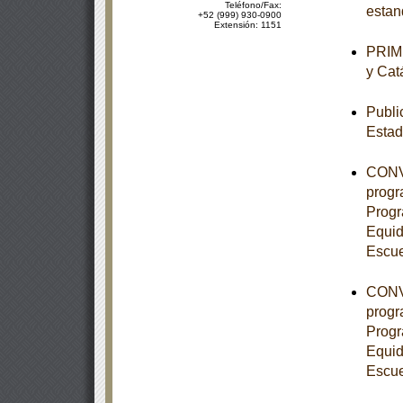
Teléfono/Fax:
estan
+52 (999) 930-0900
Extensión: 1151
PRIME
y Cat
Publi
Esta
CONVE
progr
Progr
Equid
Escue
CONVE
progr
Progr
Equid
Escue