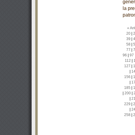
gener
la pr
patro
« Ant
20
|
39
|
58
|
77
|
96
|
97
112
|
127
|
|
1
156
|
|
1
185
|
|
200
|
|
2
229
|
|
2
258
|