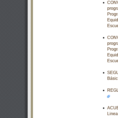
CONVE
progr
Progr
Equid
Escue
CONVE
progr
Progr
Equid
Escue
SEGUN
Básic
REGLA
ACUE
Linea