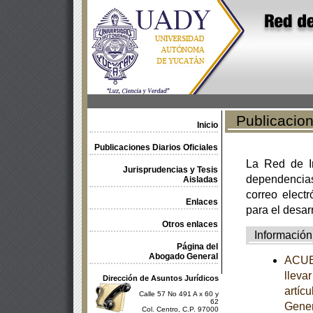
Publicacione
Inicio
Publicaciones Diarios Oficiales
La Red de In
Jurisprudencias y Tesis
dependencia
Aisladas
correo electr
Enlaces
para el desar
Otros enlaces
Información
Página del
Abogado General
ACUER
llevar
Dirección de Asuntos Jurídicos
artíc
Calle 57 No 491 A x 60 y
62
Gener
Col. Centro, C.P. 97000