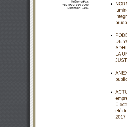
Teléfono/Fax:
NORMA
+52 (999) 930-0900
Extensión: 1151
lumin
integ
prueb
PODE
DE Y
ADHI
LA U
JUST
ANEXO
publi
ACTUA
empre
Elect
eléct
2017 