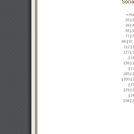
Socia
« Ant
20
|
39
|
58
|
77
|
96
|
97
112
|
127
|
|
1
156
|
|
1
185
|
|
200
|
|
2
229
|
|
2
258
|