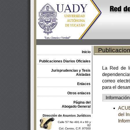
Publicacione
Inicio
Publicaciones Diarios Oficiales
La Red de In
Jurisprudencias y Tesis
dependencia
Aisladas
correo electr
Enlaces
para el desar
Otros enlaces
Información
Página del
Abogado General
ACUER
del I
Dirección de Asuntos Jurídicos
Infor
Calle 57 No 491 A x 60 y
62
Col. Centro, C.P. 97000