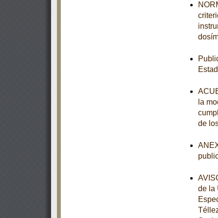
NORMA
crite
instr
dosím
Publi
Estad
ACUER
la mod
cumpl
de lo
ANEXO
publi
AVISO
de la
Espec
Télle