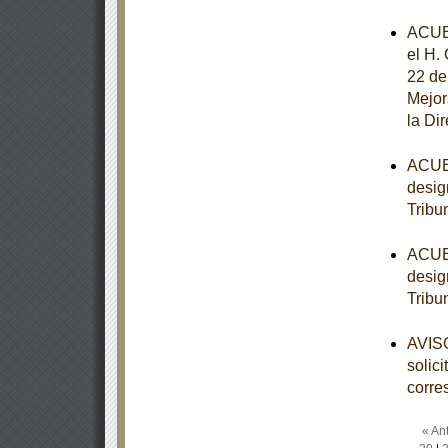
ACUE
el H.
22 de
Mejor
la Di
ACUER
desig
Tribu
ACUER
desig
Tribu
AVISO
solic
corre
« Ant