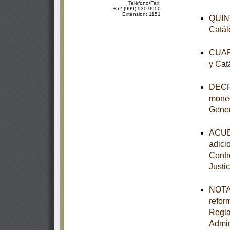
Teléfono/Fax:
+52 (999) 930-0900
Extensión: 1151
QUINT
Catál
CUART
y Cat
DECRE
moned
Gener
ACUER
adici
Contr
Justic
NOTA 
refor
Regla
Admin