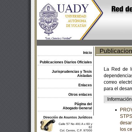
Publicacione
Inicio
Publicaciones Diarios Oficiales
La Red de In
Jurisprudencias y Tesis
dependencia
Aisladas
correo electr
Enlaces
para el desar
Otros enlaces
Información
Página del
Abogado General
PROY
STPS-
Dirección de Asuntos Jurídicos
desar
Calle 57 No 491 A x 60 y
62
los c
Col. Centro, C.P. 97000