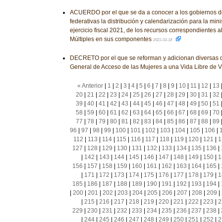
ACUERDO por el que se da a conocer a los gobiernos d
federativas la distribución y calendarización para la mini
ejercicio fiscal 2021, de los recursos correspondientes 
Múltiples en sus componentes
2021-03-18
DECRETO por el que se reforman y adicionan diversas d
General de Acceso de las Mujeres a una Vida Libre de V
« Anterior
|
1
|
2
|
3
|
4
|
5
|
6
|
7
|
8
|
9
|
10
|
11
|
12
|
13
20
|
21
|
22
|
23
|
24
|
25
|
26
|
27
|
28
|
29
|
30
|
31
|
32
39
|
40
|
41
|
42
|
43
|
44
|
45
|
46
|
47
|
48
|
49
|
50
|
51
58
|
59
|
60
|
61
|
62
|
63
|
64
|
65
|
66
|
67
|
68
|
69
|
70
77
|
78
|
79
|
80
|
81
|
82
|
83
|
84
|
85
|
86
|
87
|
88
|
89
96
|
97
|
98
|
99
|
100
|
101
|
102
|
103
|
104
|
105
|
106
|
112
|
113
|
114
|
115
|
116
|
117
|
118
|
119
|
120
|
121
|
1
127
|
128
|
129
|
130
|
131
|
132
|
133
|
134
|
135
|
136
|
|
142
|
143
|
144
|
145
|
146
|
147
|
148
|
149
|
150
|
1
156
|
157
|
158
|
159
|
160
|
161
|
162
|
163
|
164
|
165
|
|
171
|
172
|
173
|
174
|
175
|
176
|
177
|
178
|
179
|
1
185
|
186
|
187
|
188
|
189
|
190
|
191
|
192
|
193
|
194
|
|
200
|
201
|
202
|
203
|
204
|
205
|
206
|
207
|
208
|
209
|
|
215
|
216
|
217
|
218
|
219
|
220
|
221
|
222
|
223
|
2
229
|
230
|
231
|
232
|
233
|
234
|
235
|
236
|
237
|
238
|
|
244
|
245
|
246
|
247
|
248
|
249
|
250
|
251
|
252
|
2