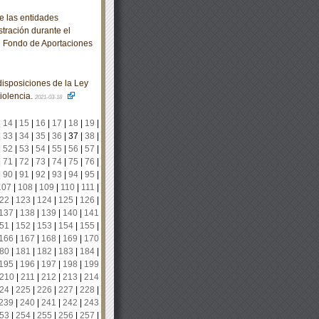
e las entidades
stración durante el
al Fondo de Aportaciones
isposiciones de la Ley
iolencia.
2021-03-18
|
14
|
15
|
16
|
17
|
18
|
19
|
|
33
|
34
|
35
|
36
|
37
|
38
|
|
52
|
53
|
54
|
55
|
56
|
57
|
|
71
|
72
|
73
|
74
|
75
|
76
|
|
90
|
91
|
92
|
93
|
94
|
95
|
107
|
108
|
109
|
110
|
111
|
22
|
123
|
124
|
125
|
126
|
137
|
138
|
139
|
140
|
141
51
|
152
|
153
|
154
|
155
|
166
|
167
|
168
|
169
|
170
80
|
181
|
182
|
183
|
184
|
195
|
196
|
197
|
198
|
199
210
|
211
|
212
|
213
|
214
24
|
225
|
226
|
227
|
228
|
239
|
240
|
241
|
242
|
243
53
|
254
|
255
|
256
|
257
|