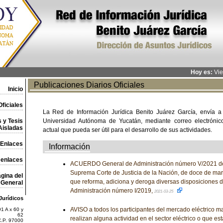
Hoy es:
Vie
Publicaciones Diarios Oficiales
Inicio
ficiales
La Red de Información Jurídica Benito Juárez García, envía a
 y Tesis
Universidad Autónoma de Yucatán, mediante correo electrónico,
Aisladas
actual que pueda ser útil para el desarrollo de sus actividades.
Enlaces
Información
 enlaces
ACUERDO General de Administración número V/2021 del
Suprema Corte de Justicia de la Nación, de doce de marz
gina del
que reforma, adiciona y deroga diversas disposiciones 
General
Administración número I/2019,
2021-03-25
Jurídicos
AVISO a todos los participantes del mercado eléctrico ma
1 A x 60 y
62
realizan alguna actividad en el sector eléctrico o que es
C.P. 97000