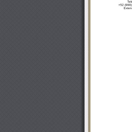
Tel
+52 (999)
Exten