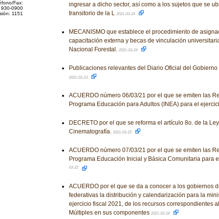
éfono/Fax:
ingresar a dicho sector, así como a los sujetos que se u
 930-0900
transitorio de la L
sión: 1151
2021-03-24
MECANISMO que establece el procedimiento de asigna
capacitación externa y becas de vinculación universitari
Nacional Forestal.
2021-03-24
Publicaciones relevantes del Diario Oficial del Gobiern
2021-03-23
ACUERDO número 06/03/21 por el que se emiten las Re
Programa Educación para Adultos (INEA) para el ejercici
DECRETO por el que se reforma el artículo 8o. de la Ley
Cinematografía.
2021-03-22
ACUERDO número 07/03/21 por el que se emiten las Re
Programa Educación Inicial y Básica Comunitaria para el 
03-22
ACUERDO por el que se da a conocer a los gobiernos d
federativas la distribución y calendarización para la mini
ejercicio fiscal 2021, de los recursos correspondientes 
Múltiples en sus componentes
2021-03-18