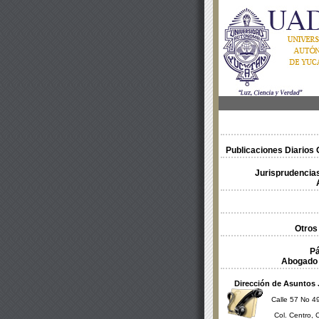
Publicaciones Diarios O
Jurisprudencias
Otros
Pá
Abogado 
Dirección de Asuntos 
Calle 57 No 49
Col. Centro, 