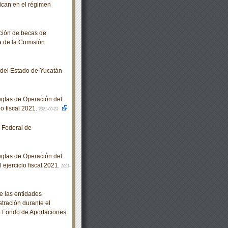
bican en el régimen
ción de becas de
a de la Comisión
o del Estado de Yucatán
glas de Operación del
o fiscal 2021.
2021-03-23
 Federal de
glas de Operación del
ejercicio fiscal 2021.
2021-
e las entidades
stración durante el
al Fondo de Aportaciones