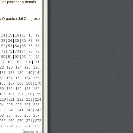
 a los patrones y demás
ey Orgánica del Congreso
|
14
|
15
|
16
|
17
|
18
|
19
|
|
33
|
34
|
35
|
36
|
37
|
38
|
|
52
|
53
|
54
|
55
|
56
|
57
|
|
71
|
72
|
73
|
74
|
75
|
76
|
|
90
|
91
|
92
|
93
|
94
|
95
|
107
|
108
|
109
|
110
|
111
|
22
|
123
|
124
|
125
|
126
|
137
|
138
|
139
|
140
|
141
51
|
152
|
153
|
154
|
155
|
166
|
167
|
168
|
169
|
170
80
|
181
|
182
|
183
|
184
|
195
|
196
|
197
|
198
|
199
210
|
211
|
212
|
213
|
214
24
|
225
|
226
|
227
|
228
|
239
|
240
|
241
|
242
|
243
53
|
254
|
255
|
256
|
257
|
268
|
269
|
270
|
271
|
272
81
|
282
|
283
|
284
|
285
|
Siguiente »