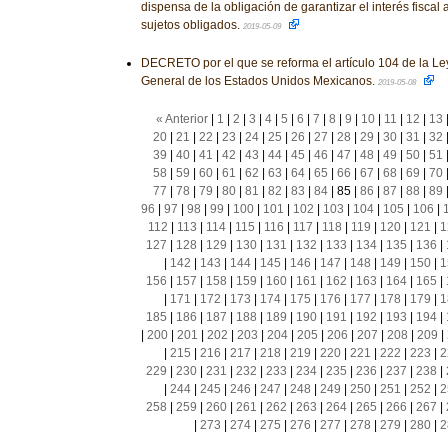
dispensa de la obligación de garantizar el interés fiscal
sujetos obligados.
2019-05-09
DECRETO por el que se reforma el artículo 104 de la L
General de los Estados Unidos Mexicanos.
2019-05-08
« Anterior
|
1
|
2
|
3
|
4
|
5
|
6
|
7
|
8
|
9
|
10
|
11
|
12
|
13
20
|
21
|
22
|
23
|
24
|
25
|
26
|
27
|
28
|
29
|
30
|
31
|
32
39
|
40
|
41
|
42
|
43
|
44
|
45
|
46
|
47
|
48
|
49
|
50
|
51
58
|
59
|
60
|
61
|
62
|
63
|
64
|
65
|
66
|
67
|
68
|
69
|
70
77
|
78
|
79
|
80
|
81
|
82
|
83
|
84
|
85
|
86
|
87
|
88
|
89
96
|
97
|
98
|
99
|
100
|
101
|
102
|
103
|
104
|
105
|
106
|
112
|
113
|
114
|
115
|
116
|
117
|
118
|
119
|
120
|
121
|
1
127
|
128
|
129
|
130
|
131
|
132
|
133
|
134
|
135
|
136
|
|
142
|
143
|
144
|
145
|
146
|
147
|
148
|
149
|
150
|
1
156
|
157
|
158
|
159
|
160
|
161
|
162
|
163
|
164
|
165
|
|
171
|
172
|
173
|
174
|
175
|
176
|
177
|
178
|
179
|
1
185
|
186
|
187
|
188
|
189
|
190
|
191
|
192
|
193
|
194
|
|
200
|
201
|
202
|
203
|
204
|
205
|
206
|
207
|
208
|
209
|
|
215
|
216
|
217
|
218
|
219
|
220
|
221
|
222
|
223
|
2
229
|
230
|
231
|
232
|
233
|
234
|
235
|
236
|
237
|
238
|
|
244
|
245
|
246
|
247
|
248
|
249
|
250
|
251
|
252
|
2
258
|
259
|
260
|
261
|
262
|
263
|
264
|
265
|
266
|
267
|
|
273
|
274
|
275
|
276
|
277
|
278
|
279
|
280
|
2