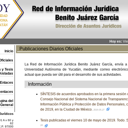
Hoy es:
Vie
Publicaciones Diarios Oficiales
Inicio
ficiales
La Red de Información Jurídica Benito Juárez García, envía a
 y Tesis
Universidad Autónoma de Yucatán, mediante correo electrónico,
Aisladas
actual que pueda ser útil para el desarrollo de sus actividades.
Enlaces
Información
 enlaces
SÍNTESIS de acuerdos aprobados en la primera sesión o
Consejo Nacional del Sistema Nacional de Transparenci
gina del
Información Pública y Protección de Datos Personales, 
General
de 2019, en la Ciudad de México.
2019-05-27
Jurídicos
Tesis publicadas el viernes 10 de mayo de 2019. Todo. S
1 A x 60 y
62
24
C.P. 97000