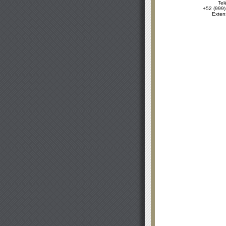
Tel
+52 (999)
Exten