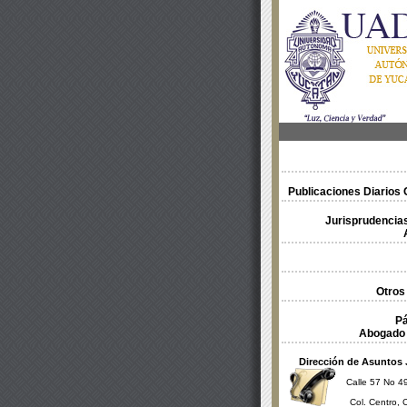
Publicaciones Diarios O
Jurisprudencias
Otros
Pá
Abogado 
Dirección de Asuntos 
Calle 57 No 49
Col. Centro, 