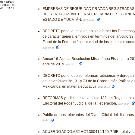
éfono/Fax:
 930-0900
sión: 1151
EMPRESAS DE SEGURIDAD PRIVADA REGISTRADAS,
REFRENDADAS ANTE LA SECRETARÍA DE SEGURIDA
ESTADO DE YUCATÁN.
2019-05-21
DECRETO por el que se dejan sin efectos los Decretos y
de carácter general emitidos en términos del artículo 39,
Fiscal de la Federación, por virtud de los cuales se con
2019-05-21
Anexo 16-A de la Resolución Miscelánea Fiscal para 201
abril de 2019
2019-05-17
DECRETO por el que se reforman, adicionan y derogan 
de los artículos 3o., 31 y 73 de la Constitución Política 
Mexicanos, en materia educativa.
2019-05-16
REFORMAS y adiciones al artículo 182 del Reglamento I
Electoral del Poder Judicial de la Federación.
2019-05-14
Publicaciones relevantes del Diario Oficial del día lun
05-13
ACUERDO ACDO.AS2.HCT.300419/150.P.DIR, relativo a l