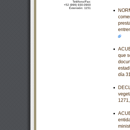
Teléfono/Fax:
+52 (999) 930-0900
Extensión: 1151
NORMA
comer
prest
entre
ACUER
que se
docum
estad
día 3
DECLA
veget
1271,
ACUER
entid
minist