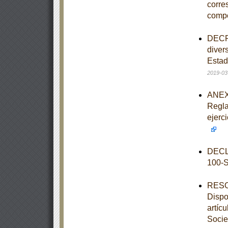
corre
comp
DECRE
diver
Estad
2019-03
ANEXO
Regla
ejerc
DECL
100-
RESOL
Dispo
artíc
Socie