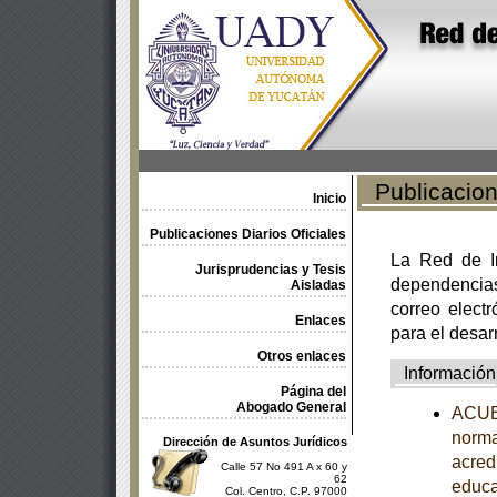
Publicacione
Inicio
Publicaciones Diarios Oficiales
La Red de In
Jurisprudencias y Tesis
dependencia
Aisladas
correo electr
Enlaces
para el desar
Otros enlaces
Información
Página del
Abogado General
ACUER
norma
Dirección de Asuntos Jurídicos
acredi
Calle 57 No 491 A x 60 y
62
educa
Col. Centro, C.P. 97000