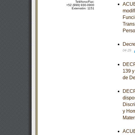
Teléfono/Fax:
ACUER
+52 (999) 930-0900
Extensión: 1151
modif
Funci
Trans
Perso
Decre
04-29
DECRE
139 y
de De
DECRE
dispo
Discr
y Hom
Mater
ACUER