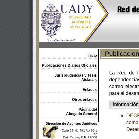
Publicacione
Inicio
Publicaciones Diarios Oficiales
La Red de In
Jurisprudencias y Tesis
dependencia
Aisladas
correo electr
Enlaces
para el desar
Otros enlaces
Información
Página del
Abogado General
DECRE
como 
Dirección de Asuntos Jurídicos
Derec
Calle 57 No 491 A x 60 y
62
Col. Centro, C.P. 97000