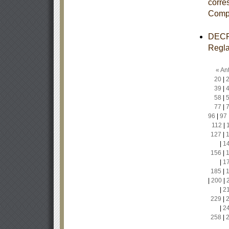
corre
Comp
DECRE
Regla
« Ant
20
|
39
|
58
|
77
|
96
|
97
112
|
127
|
|
1
156
|
|
1
185
|
|
200
|
|
2
229
|
|
2
258
|