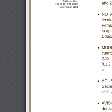
Teléfono/Fax:
año 
+52 (999) 930-0900
Extensión: 1151
NOTA 
técni
Forma
la ap
Educa
MODIF
cuarto
2.13, 
8.1.2,
ACUER
Secre
12-18
AVISO
derec