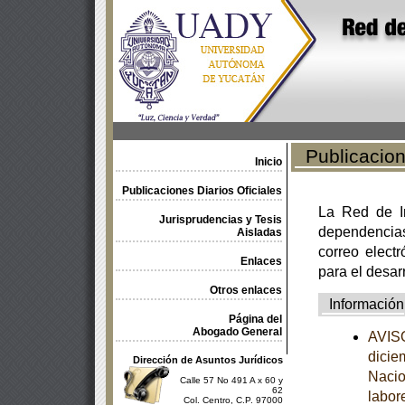
Publicacione
Inicio
Publicaciones Diarios Oficiales
La Red de In
Jurisprudencias y Tesis
dependencia
Aisladas
correo electr
Enlaces
para el desar
Otros enlaces
Información
Página del
Abogado General
AVISO
dicie
Dirección de Asuntos Jurídicos
Nacio
Calle 57 No 491 A x 60 y
62
labor
Col. Centro, C.P. 97000