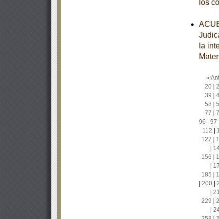
los c
ACUER
Judic
la in
Mater
« Ant
20
|
39
|
58
|
77
|
96
|
97
112
|
127
|
|
1
156
|
|
1
185
|
|
200
|
|
2
229
|
|
2
258
|