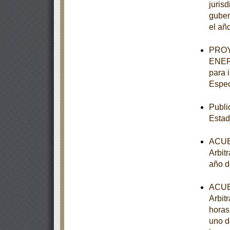
juris
guber
el añ
PROY
ENER-
para 
Espec
Publi
Estad
ACUER
Arbitr
año d
ACUER
Arbitr
horas
uno d