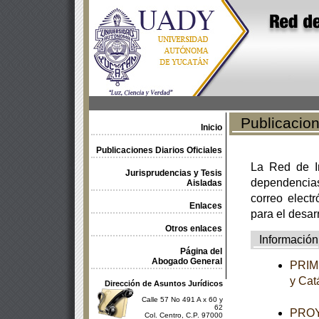
Publicacione
Inicio
Publicaciones Diarios Oficiales
La Red de In
Jurisprudencias y Tesis
dependencia
Aisladas
correo electr
Enlaces
para el desar
Otros enlaces
Información
Página del
Abogado General
PRIME
y Cat
Dirección de Asuntos Jurídicos
Calle 57 No 491 A x 60 y
62
PROYE
Col. Centro, C.P. 97000