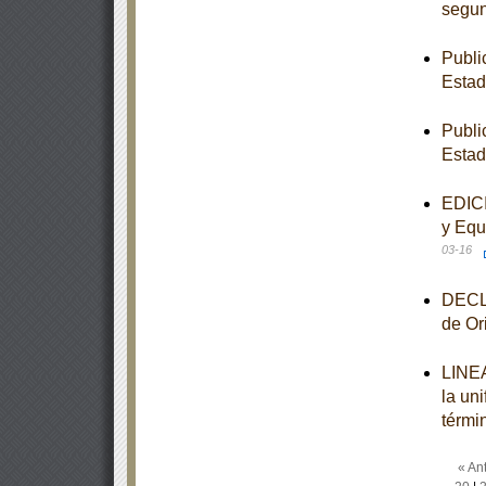
segun
Publi
Esta
Publi
Esta
EDICI
y Equ
03-16
DECLA
de Or
LINEA
la un
térmi
« Ant