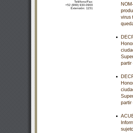
Teléfono/Fax:
NOM-0
+52 (999) 930-0900
Extensión: 1151
produ
virus 
queda
DECRE
Honor
ciuda
Super
partir
DECRE
Honor
ciuda
Super
partir
ACUER
Infor
sujet