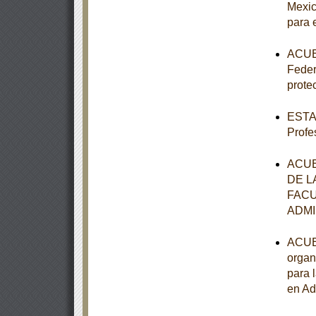
Mexic
para 
ACUER
Feder
prote
ESTAT
Profe
ACUE
DE L
FACU
ADMI
ACUER
organ
para 
en Ad