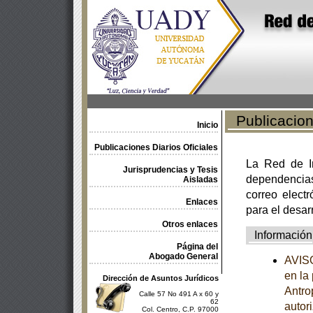
Publicacione
Inicio
Publicaciones Diarios Oficiales
La Red de In
Jurisprudencias y Tesis
dependencia
Aisladas
correo electr
Enlaces
para el desar
Otros enlaces
Información
Página del
Abogado General
AVISO
en la
Dirección de Asuntos Jurídicos
Antro
Calle 57 No 491 A x 60 y
62
autor
Col. Centro, C.P. 97000