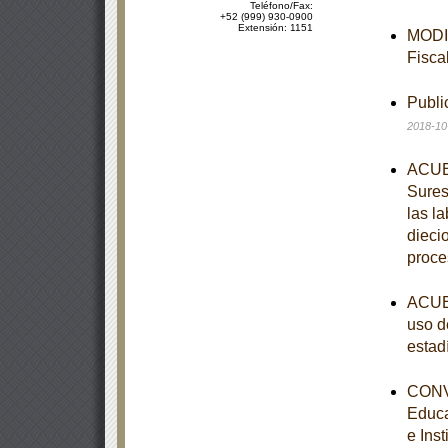
Teléfono/Fax:
+52 (999) 930-0900
Extensión: 1151
MODIF
Fisca
Publi
2018-10
ACUER
Sures
las l
dieci
proce
ACUER
uso d
estad
CONVE
Educa
e Ins