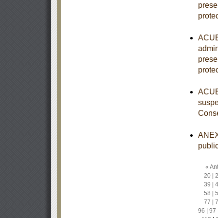
prese
prote
ACUER
admin
prese
prote
ACUER
suspe
Conse
ANEXO
publi
« Ant
20
|
39
|
58
|
77
|
96
|
97