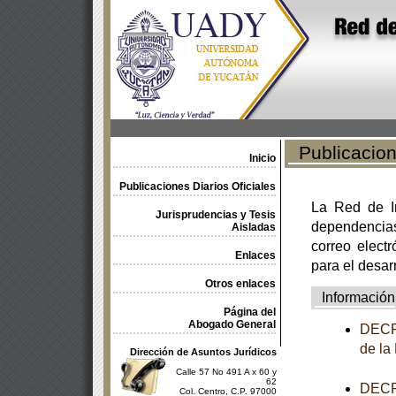
Publicacione
Inicio
Publicaciones Diarios Oficiales
La Red de In
Jurisprudencias y Tesis
dependencia
Aisladas
correo electr
Enlaces
para el desar
Otros enlaces
Información
Página del
Abogado General
DECRE
de la
Dirección de Asuntos Jurídicos
Calle 57 No 491 A x 60 y
62
DECRE
Col. Centro, C.P. 97000