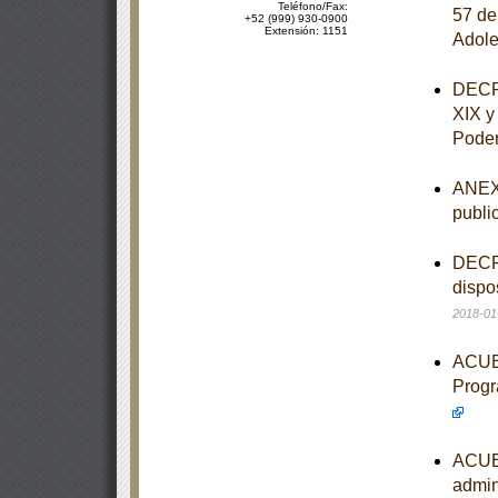
Teléfono/Fax:
57 de
+52 (999) 930-0900
Extensión: 1151
Adole
DECRE
XIX y
Poder
ANEXO
publi
DECRE
dispo
2018-01
ACUER
Progr
ACUER
admin