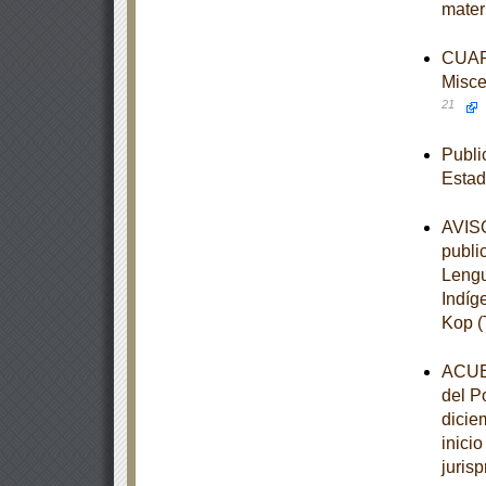
mater
CUART
Misce
21
Publi
Estad
AVISO
publi
Lengu
Indíg
Kop (
ACUER
del P
dicie
inici
juris