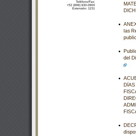
Teléfono/Fax:
MATE
+52 (999) 930-0900
Extensión: 1151
DIC
ANEXOS
las R
publi
Publi
del D
ACUE
DÍAS
FISC
DIRE
ADMI
FISC
DECRE
dispo