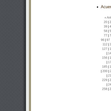
Acuer
« Ant
20
|
39
|
58
|
77
|
96
|
97
112
|
127
|
|
1
156
|
|
1
185
|
|
200
|
|
2
229
|
|
2
258
|