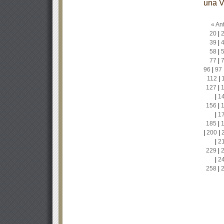
una V
« Ant
20
|
39
|
58
|
77
|
96
|
97
112
|
127
|
|
1
156
|
|
1
185
|
|
200
|
|
2
229
|
|
2
258
|