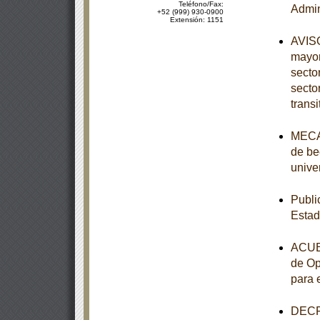
Teléfono/Fax:
Admin
+52 (999) 930-0900
Extensión: 1151
AVISO
mayor
secto
secto
transi
MECAN
de be
unive
Publi
Estad
ACUER
de Op
para e
DECRE