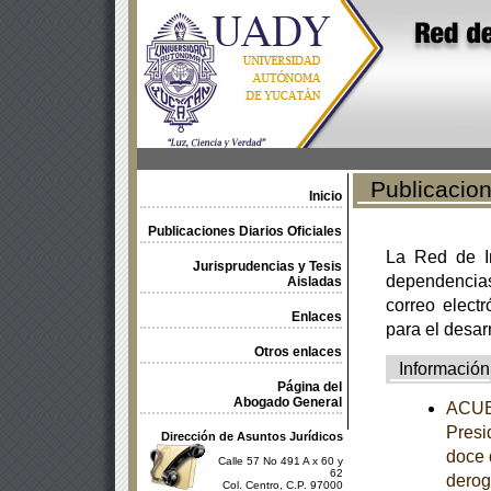
Publicacione
Inicio
Publicaciones Diarios Oficiales
La Red de In
Jurisprudencias y Tesis
dependencia
Aisladas
correo electr
Enlaces
para el desar
Otros enlaces
Información
Página del
Abogado General
ACUER
Presi
Dirección de Asuntos Jurídicos
doce 
Calle 57 No 491 A x 60 y
62
derog
Col. Centro, C.P. 97000