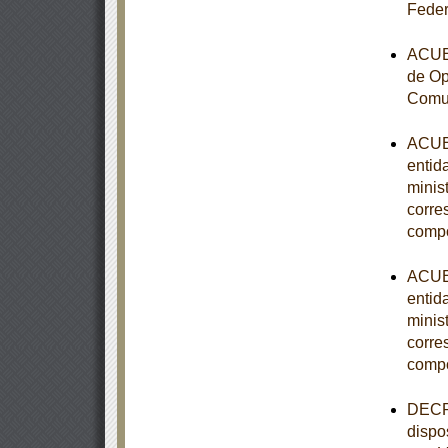
Feder
ACUER
de Op
Comun
ACUER
entid
minist
corre
comp
ACUER
entid
minist
corre
comp
DECRE
dispo