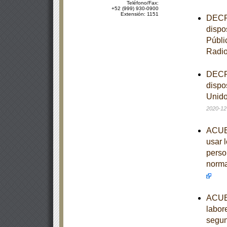
Teléfono/Fax:
+52 (999) 930-0900
Extensión: 1151
DECRE
dispo
Públi
Radi
DECRE
dispo
Unido
2020-12
ACUER
usar 
perso
norma
ACUER
labor
segun