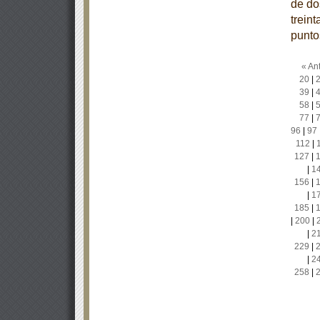
de dos
treint
punto
« Ant
20
|
39
|
58
|
77
|
96
|
97
112
|
127
|
|
1
156
|
|
1
185
|
|
200
|
|
2
229
|
|
2
258
|