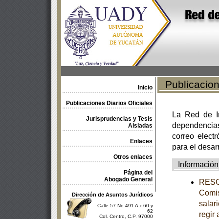
Publicacione
Inicio
Publicaciones Diarios Oficiales
La Red de In
Jurisprudencias y Tesis
dependencia
Aisladas
correo electr
Enlaces
para el desar
Otros enlaces
Información
Página del
Abogado General
RESOL
Comis
Dirección de Asuntos Jurídicos
salar
Calle 57 No 491 A x 60 y
62
regir 
Col. Centro, C.P. 97000