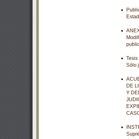
Publi
Estad
ANEXO
Modif
publi
Tesis
Sólo 
ACUE
DE L
Y DE
JUDI
EXPI
CASO
INSTR
Supre