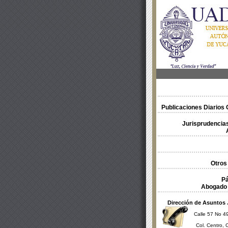
Publicaciones Diarios O
Jurisprudencias
Otros
Pá
Abogado 
Dirección de Asuntos 
Calle 57 No 49
Col. Centro, 