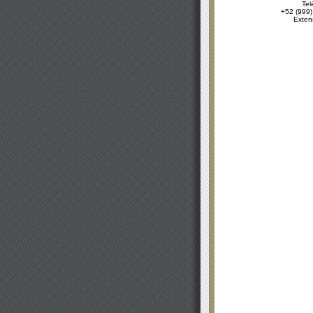
Tel
+52 (999)
Exten