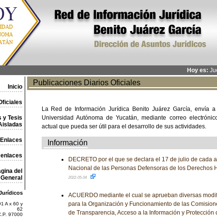
Hoy es:
Jue
Publicaciones Diarios Oficiales
Inicio
ficiales
La Red de Información Jurídica Benito Juárez García, envía a
 y Tesis
Universidad Autónoma de Yucatán, mediante correo electrónico,
Aisladas
actual que pueda ser útil para el desarrollo de sus actividades.
Enlaces
Información
 enlaces
DECRETO por el que se declara el 17 de julio de cada a
Nacional de las Personas Defensoras de los Derechos 
gina del
General
2022-05-04
Jurídicos
ACUERDO mediante el cual se aprueban diversas modif
para la Organización y Funcionamiento de las Comisiones
1 A x 60 y
62
de Transparencia, Acceso a la Información y Protección
C.P. 97000