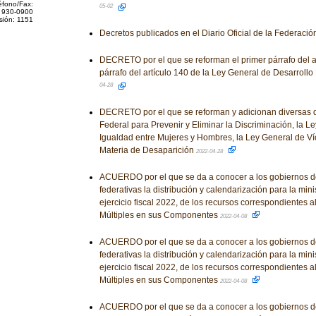
éfono/Fax:
05-02
 930-0900
sión: 1151
Decretos publicados en el Diario Oficial de la Federaci
DECRETO por el que se reforman el primer párrafo del ar
párrafo del artículo 140 de la Ley General de Desarrollo
04-28
DECRETO por el que se reforman y adicionan diversas d
Federal para Prevenir y Eliminar la Discriminación, la L
Igualdad entre Mujeres y Hombres, la Ley General de Ví
Materia de Desaparición
2022-04-28
ACUERDO por el que se da a conocer a los gobiernos d
federativas la distribución y calendarización para la mini
ejercicio fiscal 2022, de los recursos correspondientes 
Múltiples en sus Componentes
2022-04-08
ACUERDO por el que se da a conocer a los gobiernos d
federativas la distribución y calendarización para la mini
ejercicio fiscal 2022, de los recursos correspondientes 
Múltiples en sus Componentes
2022-04-08
ACUERDO por el que se da a conocer a los gobiernos d