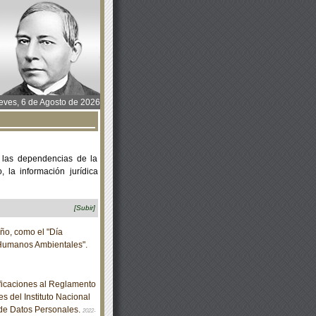
ves, 6 de Agosto de 2026
 las dependencias de la
 la información jurídica
[Subir]
ño, como el "Día
Humanos Ambientales".
icaciones al Reglamento
 del Instituto Nacional
 de Datos Personales.
2022-