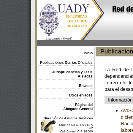
Publicacione
Inicio
Publicaciones Diarios Oficiales
La Red de In
Jurisprudencias y Tesis
dependencia
Aisladas
correo electr
Enlaces
para el desar
Otros enlaces
Información
Página del
Abogado General
AVISO
dicie
Dirección de Asuntos Jurídicos
Nacio
Calle 57 No 491 A x 60 y
62
labor
Col. Centro, C.P. 97000