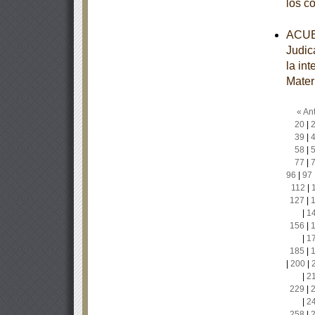
los c
ACUER
Judic
la in
Mater
« Ant
20
|
39
|
58
|
77
|
96
|
97
112
|
127
|
|
1
156
|
|
1
185
|
|
200
|
|
2
229
|
|
2
258
|