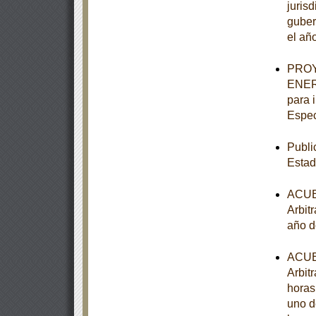
juris
guber
el añ
PROY
ENER-
para 
Espec
Publi
Estad
ACUER
Arbitr
año d
ACUER
Arbitr
horas
uno d