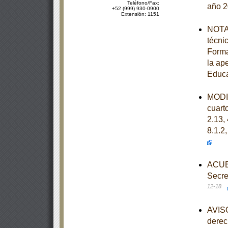
Teléfono/Fax:
año 
+52 (999) 930-0900
Extensión: 1151
NOTA 
técni
Forma
la ap
Educa
MODIF
cuarto
2.13, 
8.1.2,
ACUER
Secre
12-18
AVISO
derec