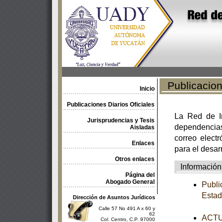
Publicacione
Inicio
Publicaciones Diarios Oficiales
La Red de In
Jurisprudencias y Tesis
dependencia
Aisladas
correo electr
Enlaces
para el desar
Otros enlaces
Información
Página del
Abogado General
Publi
Esta
Dirección de Asuntos Jurídicos
Calle 57 No 491 A x 60 y
62
ACTUA
Col. Centro, C.P. 97000