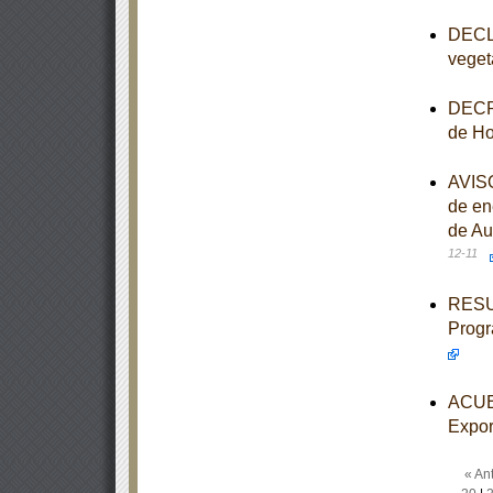
DECLA
veget
DECRE
de Ho
AVISO
de en
de Au
12-11
RESUL
Progr
ACUER
Expor
« Ant