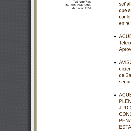
Teléfono/Fax:
señal
+52 (999) 930-0900
Extensión: 1151
que s
confo
en re
ACUER
Telec
Aprov
AVISO
dicie
de Sa
segun
ACUE
PLEN
JUDI
CONC
PENA
ESTA