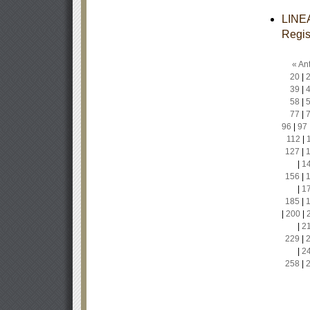
LINEA
Regis
« Ant
20
|
39
|
58
|
77
|
96
|
97
112
|
127
|
|
1
156
|
|
1
185
|
|
200
|
|
2
229
|
|
2
258
|