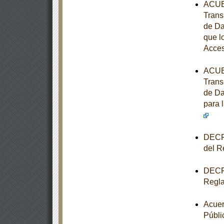
ACUER
Trans
de Da
que l
Acces
ACUER
Trans
de Da
para 
DECRE
del R
DECRE
Regla
Acuer
Públi