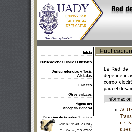
Publicacione
Inicio
Publicaciones Diarios Oficiales
La Red de In
Jurisprudencias y Tesis
dependencia
Aisladas
correo electr
Enlaces
para el desar
Otros enlaces
Información
Página del
Abogado General
ACUER
Trans
Dirección de Asuntos Jurídicos
de Da
Calle 57 No 491 A x 60 y
62
que d
Col. Centro, C.P. 97000