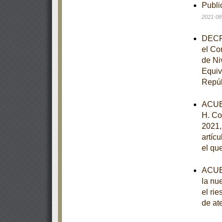
Publi
2021-08
DECRE
el Co
de Ni
Equiv
Repúb
ACUE
H. Co
2021, 
artíc
el qu
ACUER
la nu
el ri
de at