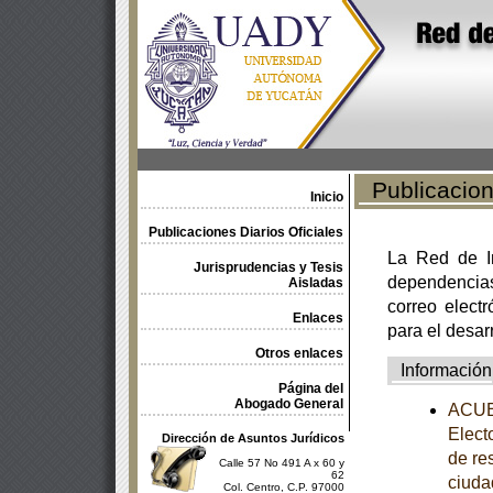
Publicacione
Inicio
Publicaciones Diarios Oficiales
La Red de In
Jurisprudencias y Tesis
dependencia
Aisladas
correo electr
Enlaces
para el desar
Otros enlaces
Información
Página del
Abogado General
ACUER
Electo
Dirección de Asuntos Jurídicos
de re
Calle 57 No 491 A x 60 y
62
ciuda
Col. Centro, C.P. 97000