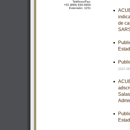
Teléfono/Fax:
+52 (999) 930-0900
Extensión: 1151
ACUER
indic
de ca
SARS
Publi
Estad
Publi
2021-08
ACUER
adscr
Salas
Admin
Publi
Estad