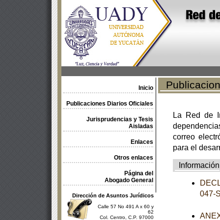
Publicacione
Inicio
Publicaciones Diarios Oficiales
La Red de In
Jurisprudencias y Tesis
dependencia
Aisladas
correo electr
Enlaces
para el desar
Otros enlaces
Información
Página del
Abogado General
DECL
047-
Dirección de Asuntos Jurídicos
Calle 57 No 491 A x 60 y
62
ANEXO
Col. Centro, C.P. 97000