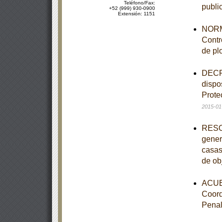
Teléfono/Fax:
publi
+52 (999) 930-0900
Extensión: 1151
NORM
Contr
de pl
DECRE
dispo
Prote
2015-01
RESOL
gener
casas
de ob
ACUER
Coord
Pena