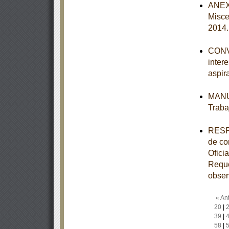
ANEXO
Misce
2014
CONVO
inter
aspir
MANUA
Traba
RESPU
de co
Ofic
Reque
obser
« Ant
20
|
39
|
58
|