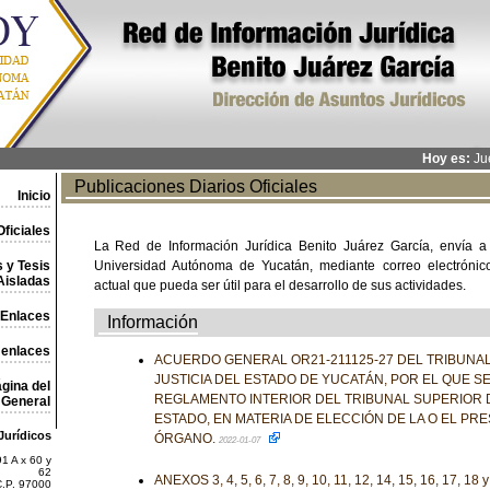
Hoy es:
Jue
Publicaciones Diarios Oficiales
Inicio
ficiales
La Red de Información Jurídica Benito Juárez García, envía a
 y Tesis
Universidad Autónoma de Yucatán, mediante correo electrónico,
Aisladas
actual que pueda ser útil para el desarrollo de sus actividades.
Enlaces
Información
 enlaces
ACUERDO GENERAL OR21-211125-27 DEL TRIBUNA
JUSTICIA DEL ESTADO DE YUCATÁN, POR EL QUE S
gina del
REGLAMENTO INTERIOR DEL TRIBUNAL SUPERIOR D
General
ESTADO, EN MATERIA DE ELECCIÓN DE LA O EL PR
Jurídicos
ÓRGANO.
2022-01-07
1 A x 60 y
62
ANEXOS 3, 4, 5, 6, 7, 8, 9, 10, 11, 12, 14, 15, 16, 17, 18 
C.P. 97000