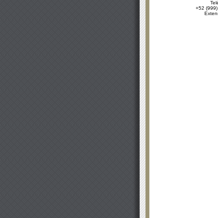
Tel
+52 (999)
Exten