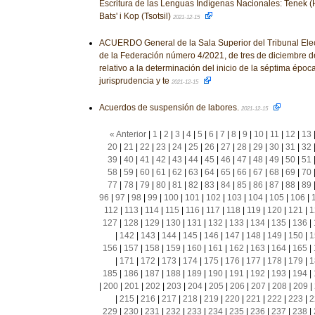
Escritura de las Lenguas Indígenas Nacionales: Tenek (Hu
Bats' i Kop (Tsotsil)
2021-12-15
ACUERDO General de la Sala Superior del Tribunal Elect
de la Federación número 4/2021, de tres de diciembre de
relativo a la determinación del inicio de la séptima époc
jurisprudencia y te
2021-12-15
Acuerdos de suspensión de labores.
2021-12-15
« Anterior
|
1
|
2
|
3
|
4
|
5
|
6
|
7
|
8
|
9
|
10
|
11
|
12
|
13
20
|
21
|
22
|
23
|
24
|
25
|
26
|
27
|
28
|
29
|
30
|
31
|
32
39
|
40
|
41
|
42
|
43
|
44
|
45
|
46
|
47
|
48
|
49
|
50
|
51
58
|
59
|
60
|
61
|
62
|
63
|
64
|
65
|
66
|
67
|
68
|
69
|
70
77
|
78
|
79
|
80
|
81
|
82
|
83
|
84
|
85
|
86
|
87
|
88
|
89
96
|
97
|
98
|
99
|
100
|
101
|
102
|
103
|
104
|
105
|
106
|
112
|
113
|
114
|
115
|
116
|
117
|
118
|
119
|
120
|
121
|
1
127
|
128
|
129
|
130
|
131
|
132
|
133
|
134
|
135
|
136
|
|
142
|
143
|
144
|
145
|
146
|
147
|
148
|
149
|
150
|
1
156
|
157
|
158
|
159
|
160
|
161
|
162
|
163
|
164
|
165
|
|
171
|
172
|
173
|
174
|
175
|
176
|
177
|
178
|
179
|
1
185
|
186
|
187
|
188
|
189
|
190
|
191
|
192
|
193
|
194
|
|
200
|
201
|
202
|
203
|
204
|
205
|
206
|
207
|
208
|
209
|
|
215
|
216
|
217
|
218
|
219
|
220
|
221
|
222
|
223
|
2
229
|
230
|
231
|
232
|
233
|
234
|
235
|
236
|
237
|
238
|