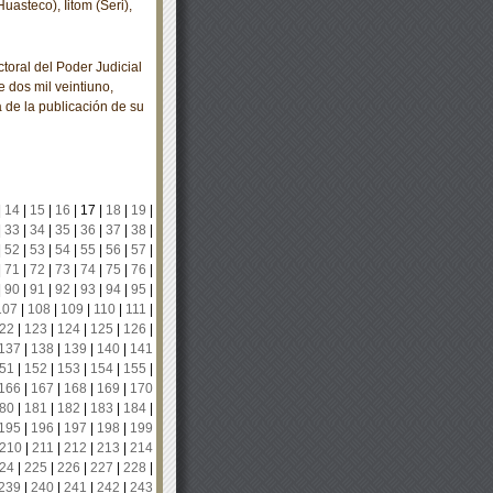
asteco), Iitom (Seri),
oral del Poder Judicial
 dos mil veintiuno,
a de la publicación de su
|
14
|
15
|
16
|
17
|
18
|
19
|
|
33
|
34
|
35
|
36
|
37
|
38
|
|
52
|
53
|
54
|
55
|
56
|
57
|
|
71
|
72
|
73
|
74
|
75
|
76
|
|
90
|
91
|
92
|
93
|
94
|
95
|
107
|
108
|
109
|
110
|
111
|
22
|
123
|
124
|
125
|
126
|
137
|
138
|
139
|
140
|
141
51
|
152
|
153
|
154
|
155
|
166
|
167
|
168
|
169
|
170
80
|
181
|
182
|
183
|
184
|
195
|
196
|
197
|
198
|
199
210
|
211
|
212
|
213
|
214
24
|
225
|
226
|
227
|
228
|
239
|
240
|
241
|
242
|
243