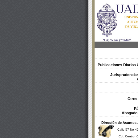
Publicaciones Diarios O
Jurisprudencias
Otros
Pá
Abogado 
Dirección de Asuntos 
Calle 57 No 49
Col. Centro, 