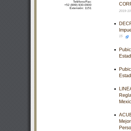
Teléfono/Fax:
CORR
+52 (999) 930-0900
Extensión: 1151
2019-10
DECRE
Impue
15
Pubic
Estad
Pubic
Estad
LINEA
Regla
Mexi
ACUER
Mejor
Perso