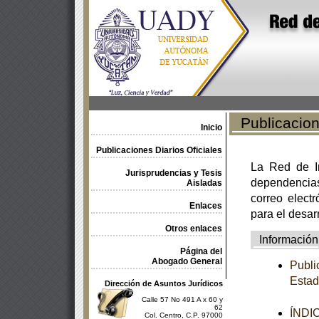
Publicacione
Inicio
Publicaciones Diarios Oficiales
La Red de In
Jurisprudencias y Tesis
dependencia
Aisladas
correo electr
Enlaces
para el desar
Otros enlaces
Información
Página del
Abogado General
Publi
Estad
Dirección de Asuntos Jurídicos
Calle 57 No 491 A x 60 y
62
ÍNDI
Col. Centro, C.P. 97000