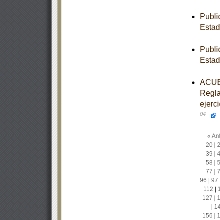
Publi
Estad
Publi
Estad
ACUER
Regla
ejerc
04
« Ant
20
|
39
|
58
|
77
|
96
|
97
112
|
127
|
|
1
156
|