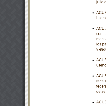
julio
ACUER
Liter
ACUER
conoc
mensa
los p
y eti
ACUER
Cienc
ACUER
recau
feder
de se
ACUER