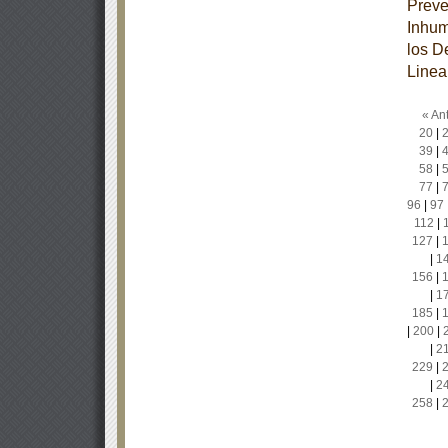
Preve
Inhum
los D
Linea
« Ant
20
|
39
|
58
|
77
|
96
|
97
112
|
127
|
|
1
156
|
|
1
185
|
|
200
|
|
2
229
|
|
2
258
|