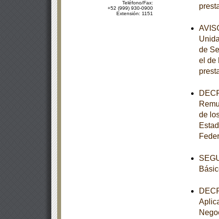
Teléfono/Fax:
prest
+52 (999) 930-0900
Extensión: 1151
AVISO
Unida
de Se
el de
prest
DECRE
Remun
de los
Estad
Feder
SEGUN
Básic
DECRE
Aplic
Negoc