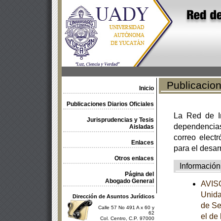
Publicacione
Inicio
Publicaciones Diarios Oficiales
La Red de In
Jurisprudencias y Tesis
dependencia
Aisladas
correo electr
Enlaces
para el desar
Otros enlaces
Información
Página del
Abogado General
AVISO
Unida
Dirección de Asuntos Jurídicos
de Se
Calle 57 No 491 A x 60 y
62
el de
Col. Centro, C.P. 97000