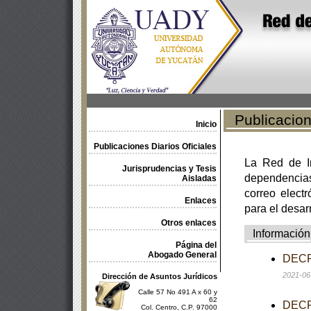
Publicacione
Inicio
Publicaciones Diarios Oficiales
La Red de In
Jurisprudencias y Tesis
dependencia
Aisladas
correo electr
Enlaces
para el desar
Otros enlaces
Información
Página del
Abogado General
DECRE
2021-06
Dirección de Asuntos Jurídicos
Calle 57 No 491 A x 60 y
62
DECRE
Col. Centro, C.P. 97000