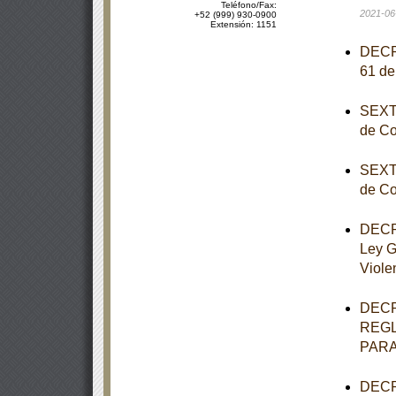
Teléfono/Fax:
2021-06
+52 (999) 930-0900
Extensión: 1151
DECRE
61 de
SEXTA
de Co
SEXTA
de Co
DECRE
Ley G
Viole
DECR
REGL
PARA
DECRE