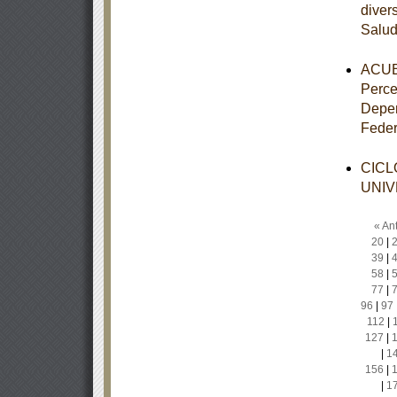
diver
Salu
ACUER
Perce
Depen
Feder
CICL
UNIV
« Ant
20
|
39
|
58
|
77
|
96
|
97
112
|
127
|
|
1
156
|
|
1