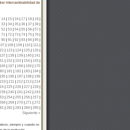
ar intercambiabilidad de
|
14
|
15
|
16
|
17
|
18
|
19
|
|
33
|
34
|
35
|
36
|
37
|
38
|
|
52
|
53
|
54
|
55
|
56
|
57
|
|
71
|
72
|
73
|
74
|
75
|
76
|
|
90
|
91
|
92
|
93
|
94
|
95
|
107
|
108
|
109
|
110
|
111
|
22
|
123
|
124
|
125
|
126
|
137
|
138
|
139
|
140
|
141
51
|
152
|
153
|
154
|
155
|
166
|
167
|
168
|
169
|
170
80
|
181
|
182
|
183
|
184
|
195
|
196
|
197
|
198
|
199
210
|
211
|
212
|
213
|
214
24
|
225
|
226
|
227
|
228
|
239
|
240
|
241
|
242
|
243
53
|
254
|
255
|
256
|
257
|
268
|
269
|
270
|
271
|
272
81
|
282
|
283
|
284
|
285
|
Siguiente »
tivos, siempre y cuando no
 de la institución.