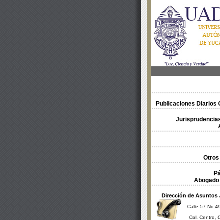
Publicaciones Diarios O
Jurisprudencias
Otros
Pá
Abogado 
Dirección de Asuntos 
Calle 57 No 49
Col. Centro, 