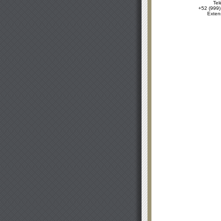
Tel
+52 (999)
Exten