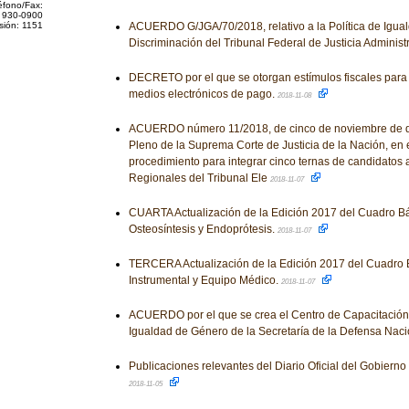
éfono/Fax:
 930-0900
sión: 1151
ACUERDO G/JGA/70/2018, relativo a la Política de Igua
Discriminación del Tribunal Federal de Justicia Administ
DECRETO por el que se otorgan estímulos fiscales para 
medios electrónicos de pago.
2018-11-08
ACUERDO número 11/2018, de cinco de noviembre de do
Pleno de la Suprema Corte de Justicia de la Nación, en 
procedimiento para integrar cinco ternas de candidatos
Regionales del Tribunal Ele
2018-11-07
CUARTA Actualización de la Edición 2017 del Cuadro Bá
Osteosíntesis y Endoprótesis.
2018-11-07
TERCERA Actualización de la Edición 2017 del Cuadro 
Instrumental y Equipo Médico.
2018-11-07
ACUERDO por el que se crea el Centro de Capacitació
Igualdad de Género de la Secretaría de la Defensa Naci
Publicaciones relevantes del Diario Oficial del Gobiern
2018-11-05