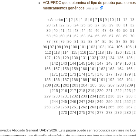
ACUERDO que determina el tipo de prueba para demostr
medicamentos genéricos.
2018-11-05
« Anterior
|
1
|
2
|
3
|
4
|
5
|
6
|
7
|
8
|
9
|
10
|
11
|
12
|
13
20
|
21
|
22
|
23
|
24
|
25
|
26
|
27
|
28
|
29
|
30
|
31
|
32
39
|
40
|
41
|
42
|
43
|
44
|
45
|
46
|
47
|
48
|
49
|
50
|
51
58
|
59
|
60
|
61
|
62
|
63
|
64
|
65
|
66
|
67
|
68
|
69
|
70
77
|
78
|
79
|
80
|
81
|
82
|
83
|
84
|
85
|
86
|
87
|
88
|
89
96
|
97
|
98
|
99
|
100
|
101
|
102
|
103
|
104
|
105
|
106
|
112
|
113
|
114
|
115
|
116
|
117
|
118
|
119
|
120
|
121
|
1
127
|
128
|
129
|
130
|
131
|
132
|
133
|
134
|
135
|
136
|
|
142
|
143
|
144
|
145
|
146
|
147
|
148
|
149
|
150
|
1
156
|
157
|
158
|
159
|
160
|
161
|
162
|
163
|
164
|
165
|
|
171
|
172
|
173
|
174
|
175
|
176
|
177
|
178
|
179
|
1
185
|
186
|
187
|
188
|
189
|
190
|
191
|
192
|
193
|
194
|
|
200
|
201
|
202
|
203
|
204
|
205
|
206
|
207
|
208
|
209
|
|
215
|
216
|
217
|
218
|
219
|
220
|
221
|
222
|
223
|
2
229
|
230
|
231
|
232
|
233
|
234
|
235
|
236
|
237
|
238
|
|
244
|
245
|
246
|
247
|
248
|
249
|
250
|
251
|
252
|
2
258
|
259
|
260
|
261
|
262
|
263
|
264
|
265
|
266
|
267
|
|
273
|
274
|
275
|
276
|
277
|
278
|
279
|
280
|
2
rvados Abogado General, UADY 2026. Esta página puede ser reproducida con fines no lucra
 la fuente completa y su dirección electrónica, de otra forma requiere permiso previo por escrito