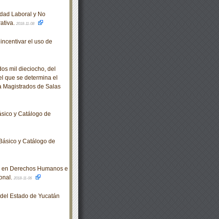
ldad Laboral y No
rativa.
2018-11-08
incentivar el uso de
s mil dieciocho, del
el que se determina el
 a Magistrados de Salas
sico y Catálogo de
Básico y Catálogo de
n en Derechos Humanos e
onal.
2018-11-06
o del Estado de Yucatán