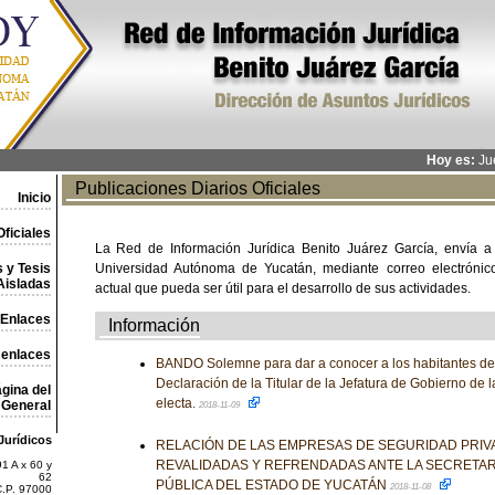
Hoy es:
Jue
Publicaciones Diarios Oficiales
Inicio
ficiales
La Red de Información Jurídica Benito Juárez García, envía a
 y Tesis
Universidad Autónoma de Yucatán, mediante correo electrónico,
Aisladas
actual que pueda ser útil para el desarrollo de sus actividades.
Enlaces
Información
 enlaces
BANDO Solemne para dar a conocer a los habitantes de 
Declaración de la Titular de la Jefatura de Gobierno de
gina del
electa.
General
2018-11-09
Jurídicos
RELACIÓN DE LAS EMPRESAS DE SEGURIDAD PRIV
REVALIDADAS Y REFRENDADAS ANTE LA SECRETAR
1 A x 60 y
62
PÚBLICA DEL ESTADO DE YUCATÁN
2018-11-08
C.P. 97000