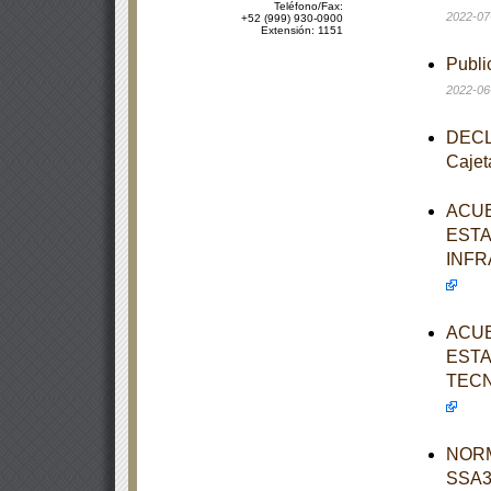
Teléfono/Fax:
2022-07
+52 (999) 930-0900
Extensión: 1151
Publi
2022-06
DECLA
Cajet
ACUE
ESTA
INFR
ACUE
ESTA
TECN
NORM
SSA3-