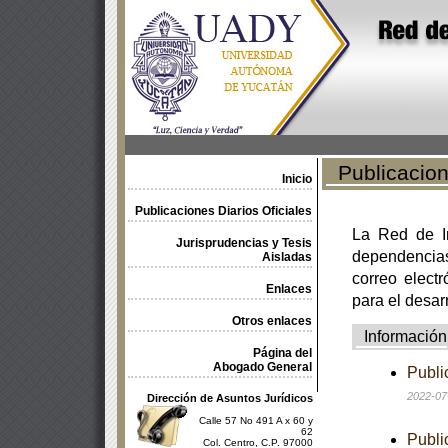
Publicacione
Inicio
Publicaciones Diarios Oficiales
La Red de In
Jurisprudencias y Tesis
dependencia
Aisladas
correo electr
Enlaces
para el desar
Otros enlaces
Información
Página del
Abogado General
Publi
2022-07
Dirección de Asuntos Jurídicos
Calle 57 No 491 A x 60 y
62
Publi
Col. Centro, C.P. 97000