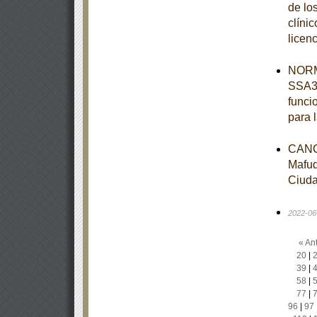
de lo
clínic
licen
NORM
SSA3-
funci
para 
CANC
Mafud
Ciuda
2022-06
« Ant
20
|
39
|
58
|
77
|
96
|
97