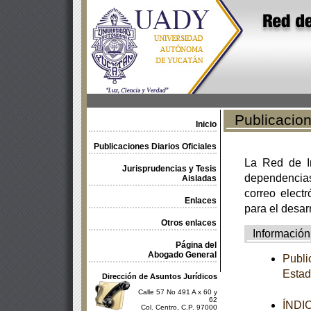
Publicacione
Inicio
Publicaciones Diarios Oficiales
La Red de In
Jurisprudencias y Tesis
dependencia
Aisladas
correo electr
Enlaces
para el desar
Otros enlaces
Información
Página del
Abogado General
Publi
Estad
Dirección de Asuntos Jurídicos
Calle 57 No 491 A x 60 y
62
ÍNDI
Col. Centro, C.P. 97000