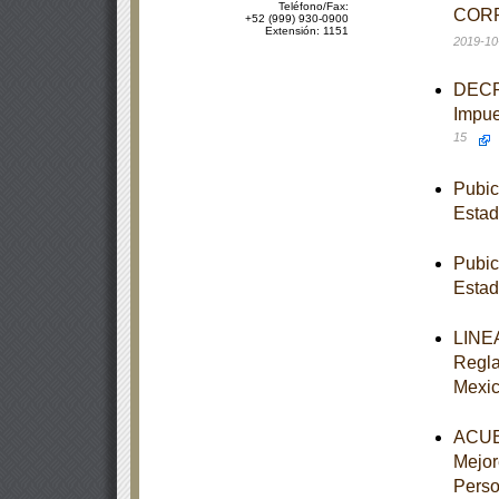
Teléfono/Fax:
CORR
+52 (999) 930-0900
Extensión: 1151
2019-10
DECRE
Impue
15
Pubic
Estad
Pubic
Estad
LINEA
Regla
Mexi
ACUER
Mejor
Perso