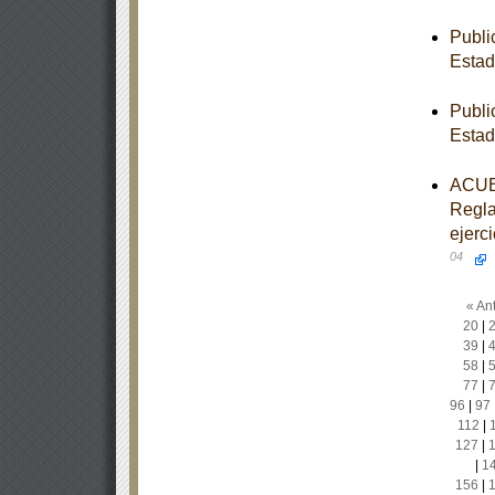
Publi
Estad
Publi
Estad
ACUER
Regla
ejerc
04
« Ant
20
|
39
|
58
|
77
|
96
|
97
112
|
127
|
|
1
156
|