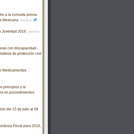
 a la consulta previa
ca Mexicana.
2016-08-12
a Juventud 2016.
2016-08-12
as con discapacidad.-
teria de protección civil
de Medicamentos
 principios y la
tes en procedimientos
ión del 15 de julio al 08
celánea Fiscal para 2016,