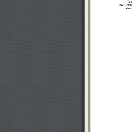
Tel
+52 (999)
Exten