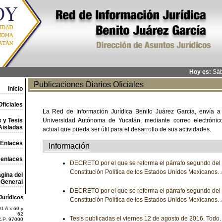
Hoy es:
Sáb
Publicaciones Diarios Oficiales
Inicio
ficiales
La Red de Información Jurídica Benito Juárez García, envía a
 y Tesis
Universidad Autónoma de Yucatán, mediante correo electrónico,
Aisladas
actual que pueda ser útil para el desarrollo de sus actividades.
Enlaces
Información
 enlaces
DECRETO por el que se reforma el párrafo segundo del a
Constitución Política de los Estados Unidos Mexicanos.
gina del
General
DECRETO por el que se reforma el párrafo segundo del a
Jurídicos
Constitución Política de los Estados Unidos Mexicanos.
1 A x 60 y
62
Tesis publicadas el viernes 12 de agosto de 2016. Todo.
C.P. 97000