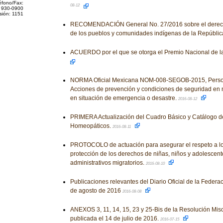
éfono/Fax:
08-12
 930-0900
sión: 1151
RECOMENDACIÓN General No. 27/2016 sobre el derecho
de los pueblos y comunidades indígenas de la Repúbli
ACUERDO por el que se otorga el Premio Nacional de l
NORMA Oficial Mexicana NOM-008-SEGOB-2015, Person
Acciones de prevención y condiciones de seguridad en ma
en situación de emergencia o desastre.
2016-08-12
PRIMERA Actualización del Cuadro Básico y Catálogo 
Homeopáticos.
2016-08-11
PROTOCOLO de actuación para asegurar el respeto a los
protección de los derechos de niñas, niños y adolescen
administrativos migratorios.
2016-08-10
Publicaciones relevantes del Diario Oficial de la Federac
de agosto de 2016
2016-08-08
ANEXOS 3, 11, 14, 15, 23 y 25-Bis de la Resolución Mis
publicada el 14 de julio de 2016.
2016-07-15