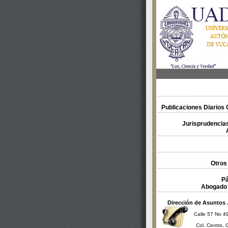
Publicaciones Diarios O
Jurisprudencias
Otros
Pá
Abogado 
Dirección de Asuntos 
Calle 57 No 49
Col. Centro, 