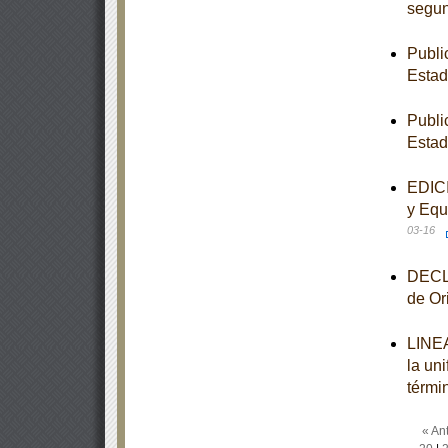
segun
Publi
Esta
Publi
Esta
EDICI
y Equ
03-16
DECLA
de Or
LINEA
la un
térmi
« Ant