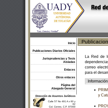
Publicacione
Inicio
Publicaciones Diarios Oficiales
La Red de In
Jurisprudencias y Tesis
dependencia
Aisladas
correo electr
Enlaces
para el desar
Otros enlaces
Información
Página del
Abogado General
PRIME
y Cat
Dirección de Asuntos Jurídicos
Calle 57 No 491 A x 60 y
62
PROYE
Col. Centro, C.P. 97000