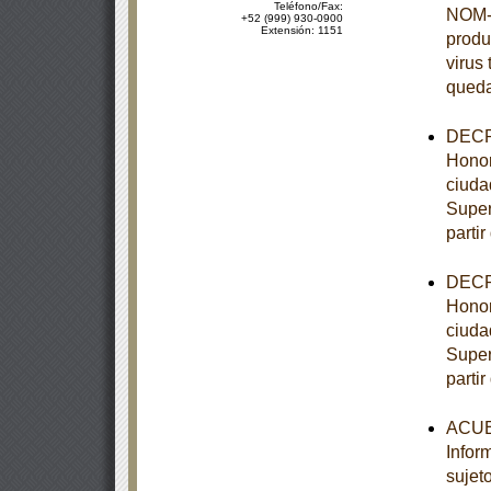
Teléfono/Fax:
NOM-0
+52 (999) 930-0900
Extensión: 1151
produ
virus 
queda
DECRE
Honor
ciuda
Super
partir
DECRE
Honor
ciuda
Super
partir
ACUER
Infor
sujet