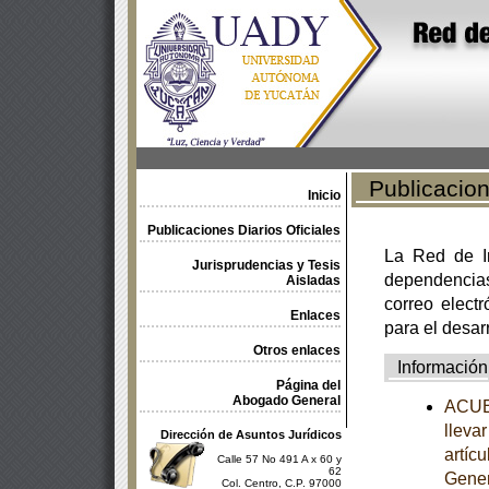
Publicacione
Inicio
Publicaciones Diarios Oficiales
La Red de In
Jurisprudencias y Tesis
dependencia
Aisladas
correo electr
Enlaces
para el desar
Otros enlaces
Información
Página del
Abogado General
ACUER
llevar
Dirección de Asuntos Jurídicos
artíc
Calle 57 No 491 A x 60 y
62
Gener
Col. Centro, C.P. 97000