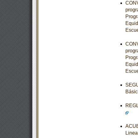
CONVE
progr
Progr
Equid
Escue
CONVE
progr
Progr
Equid
Escue
SEGUN
Básic
REGLA
ACUE
Linea