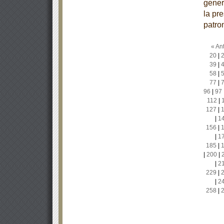
gener
la pr
patro
« Ant
20
|
39
|
58
|
77
|
96
|
97
112
|
127
|
|
1
156
|
|
1
185
|
|
200
|
|
2
229
|
|
2
258
|