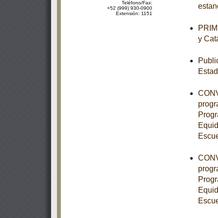
Teléfono/Fax:
estan
+52 (999) 930-0900
Extensión: 1151
PRIME
y Cat
Publi
Esta
CONVE
progr
Progr
Equid
Escue
CONVE
progr
Progr
Equid
Escue