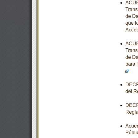
ACUER
Trans
de Da
que l
Acces
ACUER
Trans
de Da
para 
DECRE
del R
DECRE
Regla
Acuer
Públi