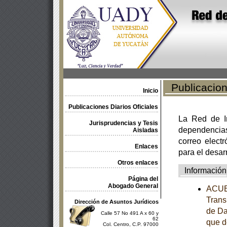
Publicacione
Inicio
Publicaciones Diarios Oficiales
La Red de In
Jurisprudencias y Tesis
dependencia
Aisladas
correo electr
Enlaces
para el desar
Otros enlaces
Información
Página del
Abogado General
ACUER
Trans
Dirección de Asuntos Jurídicos
de Da
Calle 57 No 491 A x 60 y
62
que d
Col. Centro, C.P. 97000