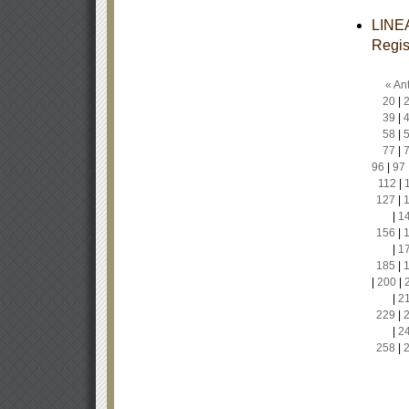
LINEA
Regis
« Ant
20
|
39
|
58
|
77
|
96
|
97
112
|
127
|
|
1
156
|
|
1
185
|
|
200
|
|
2
229
|
|
2
258
|