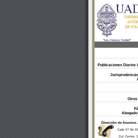
Publicaciones Diarios O
Jurisprudencias
Otros
Pá
Abogado 
Dirección de Asuntos 
Calle 57 No 49
Col. Centro, 