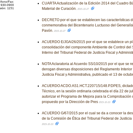
éfono/Fax:
CUARTA Actualización de la Edición 2014 del Cuadro Bá
 930-0900
sión: 1151
Material de Curación.
2015-10-27
DECRETO por el que se establecen las características
conmemorativa del Bicentenario Luctuoso del Generalís
Pavón.
2015-10-27
ACUERDO E/JGA/26/2015 por el que se establece un pla
consolidación del componente Ambiente de Control del 
Interno del Tribunal Federal de Justicia Fiscal y Administ
NOTA Aclaratoria al Acuerdo SS/10/2015 por el que se r
derogan diversas disposiciones del Reglamento Interior 
Justicia Fiscal y Administrativa, publicado el 13 de octu
ACUERDO ACDO.AS1.HCT.220715/148.P.DPES, dictado 
Técnico, en la sesión ordinaria celebrada el día 22 de ju
autorizar el Programa de Mejora para la Comprobación 
propuesto por la Dirección de Pres
2015-10-23
ACUERDO G/67/2015 por el cual se da a conocer la desi
de la Comisión de Ética del Tribunal Federal de Justicia F
2015-10-23