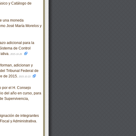
sico y Catálogo de
 de una moneda
imo José María Morelos y
zo adicional para la
Sistema de Control
rativa.
2015-10-26
eforman, adicionan y
del Tribunal Federal de
bre de 2015.
2015-10-23
por el H. Consejo
lio del año en curso, para
de Supervivencia,
gnación de integrantes
iscal y Administrativa.