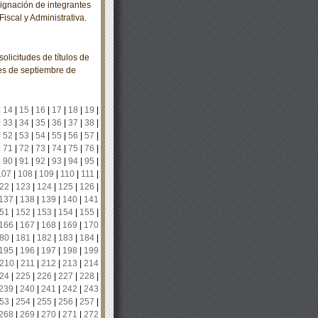
gnación de integrantes
iscal y Administrativa.
olicitudes de títulos de
es de septiembre de
|
14
|
15
|
16
|
17
|
18
|
19
|
|
33
|
34
|
35
|
36
|
37
|
38
|
|
52
|
53
|
54
|
55
|
56
|
57
|
|
71
|
72
|
73
|
74
|
75
|
76
|
|
90
|
91
|
92
|
93
|
94
|
95
|
107
|
108
|
109
|
110
|
111
|
22
|
123
|
124
|
125
|
126
|
137
|
138
|
139
|
140
|
141
51
|
152
|
153
|
154
|
155
|
166
|
167
|
168
|
169
|
170
80
|
181
|
182
|
183
|
184
|
195
|
196
|
197
|
198
|
199
210
|
211
|
212
|
213
|
214
24
|
225
|
226
|
227
|
228
|
239
|
240
|
241
|
242
|
243
53
|
254
|
255
|
256
|
257
|
268
|
269
|
270
|
271
|
272