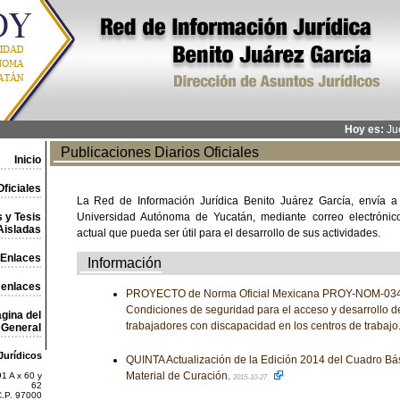
Hoy es:
Jue
Publicaciones Diarios Oficiales
Inicio
ficiales
La Red de Información Jurídica Benito Juárez García, envía a
 y Tesis
Universidad Autónoma de Yucatán, mediante correo electrónico,
Aisladas
actual que pueda ser útil para el desarrollo de sus actividades.
Enlaces
Información
 enlaces
PROYECTO de Norma Oficial Mexicana PROY-NOM-03
Condiciones de seguridad para el acceso y desarrollo d
gina del
trabajadores con discapacidad en los centros de trabajo
General
Jurídicos
QUINTA Actualización de la Edición 2014 del Cuadro Bá
Material de Curación.
1 A x 60 y
2015-10-27
62
C.P. 97000