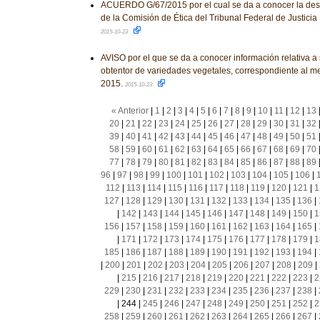
ACUERDO G/67/2015 por el cual se da a conocer la desi
de la Comisión de Ética del Tribunal Federal de Justicia F
2015-10-23
AVISO por el que se da a conocer información relativa a s
obtentor de variedades vegetales, correspondiente al m
2015.
2015-10-23
« Anterior
|
1
|
2
|
3
|
4
|
5
|
6
|
7
|
8
|
9
|
10
|
11
|
12
|
13
20
|
21
|
22
|
23
|
24
|
25
|
26
|
27
|
28
|
29
|
30
|
31
|
32
39
|
40
|
41
|
42
|
43
|
44
|
45
|
46
|
47
|
48
|
49
|
50
|
51
58
|
59
|
60
|
61
|
62
|
63
|
64
|
65
|
66
|
67
|
68
|
69
|
70
77
|
78
|
79
|
80
|
81
|
82
|
83
|
84
|
85
|
86
|
87
|
88
|
89
96
|
97
|
98
|
99
|
100
|
101
|
102
|
103
|
104
|
105
|
106
|
112
|
113
|
114
|
115
|
116
|
117
|
118
|
119
|
120
|
121
|
1
127
|
128
|
129
|
130
|
131
|
132
|
133
|
134
|
135
|
136
|
|
142
|
143
|
144
|
145
|
146
|
147
|
148
|
149
|
150
|
1
156
|
157
|
158
|
159
|
160
|
161
|
162
|
163
|
164
|
165
|
|
171
|
172
|
173
|
174
|
175
|
176
|
177
|
178
|
179
|
1
185
|
186
|
187
|
188
|
189
|
190
|
191
|
192
|
193
|
194
|
|
200
|
201
|
202
|
203
|
204
|
205
|
206
|
207
|
208
|
209
|
|
215
|
216
|
217
|
218
|
219
|
220
|
221
|
222
|
223
|
2
229
|
230
|
231
|
232
|
233
|
234
|
235
|
236
|
237
|
238
|
|
244
|
245
|
246
|
247
|
248
|
249
|
250
|
251
|
252
|
2
258
|
259
|
260
|
261
|
262
|
263
|
264
|
265
|
266
|
267
|