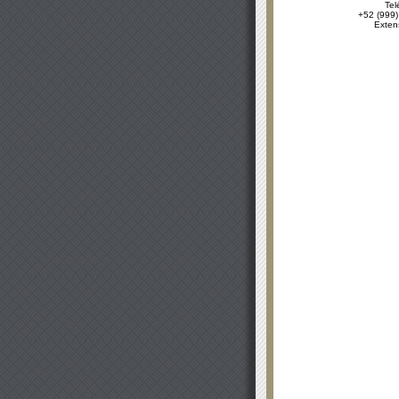
Tel
+52 (999)
Exten