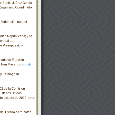
r Benito Juárez García
 Organismo Coordinador
 Federación para el
idad Republicana; y se
General de
de Presupuesto y
ada de Ejercicio
o Tren Maya.
2019-11-15
y Catálogo de
02 de la Comisión
 Estados Unidos
de octubre de 2019.
2019-11-
o del Estado de Yucatán