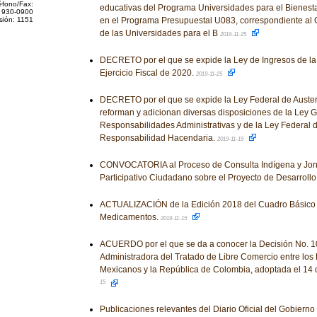
éfono/Fax:
educativas del Programa Universidades para el Bienesta
 930-0900
sión: 1151
en el Programa Presupuestal U083, correspondiente al
de las Universidades para el B
2019-11-25
DECRETO por el que se expide la Ley de Ingresos de la
Ejercicio Fiscal de 2020.
2019-11-25
DECRETO por el que se expide la Ley Federal de Auster
reforman y adicionan diversas disposiciones de la Ley 
Responsabilidades Administrativas y de la Ley Federal 
Responsabilidad Hacendaria.
2019-11-19
CONVOCATORIA al Proceso de Consulta Indígena y Jorn
Participativo Ciudadano sobre el Proyecto de Desarroll
ACTUALIZACIÓN de la Edición 2018 del Cuadro Básico 
Medicamentos.
2019-11-15
ACUERDO por el que se da a conocer la Decisión No. 1
Administradora del Tratado de Libre Comercio entre los
Mexicanos y la República de Colombia, adoptada el 14 
15
Publicaciones relevantes del Diario Oficial del Gobiern