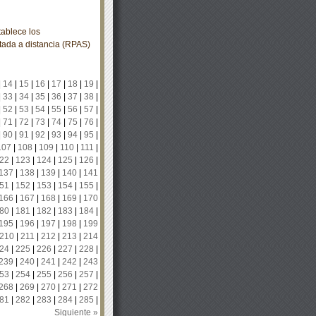
ablece los
tada a distancia (RPAS)
|
14
|
15
|
16
|
17
|
18
|
19
|
|
33
|
34
|
35
|
36
|
37
|
38
|
|
52
|
53
|
54
|
55
|
56
|
57
|
|
71
|
72
|
73
|
74
|
75
|
76
|
|
90
|
91
|
92
|
93
|
94
|
95
|
107
|
108
|
109
|
110
|
111
|
22
|
123
|
124
|
125
|
126
|
137
|
138
|
139
|
140
|
141
51
|
152
|
153
|
154
|
155
|
166
|
167
|
168
|
169
|
170
80
|
181
|
182
|
183
|
184
|
195
|
196
|
197
|
198
|
199
210
|
211
|
212
|
213
|
214
24
|
225
|
226
|
227
|
228
|
239
|
240
|
241
|
242
|
243
53
|
254
|
255
|
256
|
257
|
268
|
269
|
270
|
271
|
272
81
|
282
|
283
|
284
|
285
|
Siguiente »