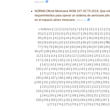
2019-11-14
NORMA Oficial Mexicana NOM-107-SCT3-2019, Que est
requerimientos para operar un sistema de aeronave pilo
en el espacio aéreo mexicano.
2019-11-14
« Anterior
|
1
|
2
|
3
|
4
|
5
|
6
|
7
|
8
|
9
|
10
|
11
|
12
|
13
20
|
21
|
22
|
23
|
24
|
25
|
26
|
27
|
28
|
29
|
30
|
31
|
32
39
|
40
|
41
|
42
|
43
|
44
|
45
|
46
|
47
|
48
|
49
|
50
|
51
58
|
59
|
60
|
61
|
62
|
63
|
64
|
65
|
66
|
67
|
68
|
69
|
70
77
|
78
|
79
|
80
|
81
|
82
|
83
|
84
|
85
|
86
|
87
|
88
|
89
96
|
97
|
98
|
99
|
100
|
101
|
102
|
103
|
104
|
105
|
106
|
112
|
113
|
114
|
115
|
116
|
117
|
118
|
119
|
120
|
121
|
1
127
|
128
|
129
|
130
|
131
|
132
|
133
|
134
|
135
|
136
|
|
142
|
143
|
144
|
145
|
146
|
147
|
148
|
149
|
150
|
1
156
|
157
|
158
|
159
|
160
|
161
|
162
|
163
|
164
|
165
|
|
171
|
172
|
173
|
174
|
175
|
176
|
177
|
178
|
179
|
1
185
|
186
|
187
|
188
|
189
|
190
|
191
|
192
|
193
|
194
|
|
200
|
201
|
202
|
203
|
204
|
205
|
206
|
207
|
208
|
209
|
|
215
|
216
|
217
|
218
|
219
|
220
|
221
|
222
|
223
|
2
229
|
230
|
231
|
232
|
233
|
234
|
235
|
236
|
237
|
238
|
|
244
|
245
|
246
|
247
|
248
|
249
|
250
|
251
|
252
|
2
258
|
259
|
260
|
261
|
262
|
263
|
264
|
265
|
266
|
267
|
|
273
|
274
|
275
|
276
|
277
|
278
|
279
|
280
|
2