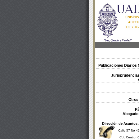
Publicaciones Diarios O
Jurisprudencias
Otros
Pá
Abogado 
Dirección de Asuntos 
Calle 57 No 49
Col. Centro, 