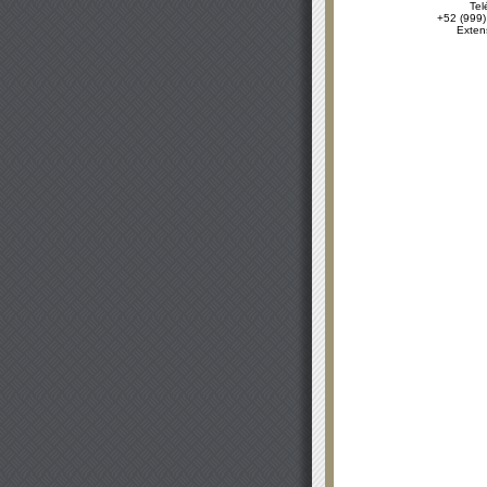
Tel
+52 (999)
Exten