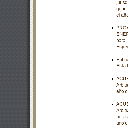
juris
guber
el añ
PROY
ENER-
para 
Espec
Publi
Estad
ACUER
Arbitr
año d
ACUER
Arbitr
horas
uno d