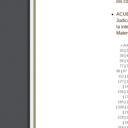
los c
ACUER
Judic
la in
Mater
« Ant
20
|
39
|
58
|
77
|
96
|
97
112
|
127
|
|
1
156
|
|
1
185
|
|
200
|
|
2
229
|
|
2
258
|