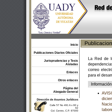
Publicacione
Inicio
Publicaciones Diarios Oficiales
La Red de In
Jurisprudencias y Tesis
dependencia
Aisladas
correo electr
Enlaces
para el desar
Otros enlaces
Información
Página del
Abogado General
AVISO
dicie
Dirección de Asuntos Jurídicos
Nacio
Calle 57 No 491 A x 60 y
62
labor
Col. Centro, C.P. 97000