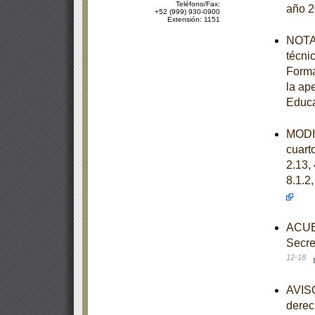
Teléfono/Fax:
año 
+52 (999) 930-0900
Extensión: 1151
NOTA 
técni
Forma
la ap
Educa
MODIF
cuarto
2.13, 
8.1.2,
ACUER
Secre
12-18
AVISO
derec