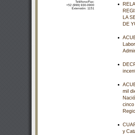
Teléfono/Fax:
RELA
+52 (999) 930-0900
Extensión: 1151
REGI
LA S
DE 
ACUER
Labor
Admin
DECRE
incen
ACUER
mil d
Nació
cinco
Regio
CUART
y Cat