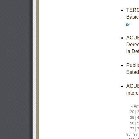
TERCE
Básic
ACUER
Derec
la De
Publi
Estad
ACUER
inter
« Ant
20
|
39
|
58
|
77
|
96
|
97