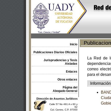
Publicacione
Inicio
Publicaciones Diarios Oficiales
La Red de In
Jurisprudencias y Tesis
dependencia
Aisladas
correo electr
Enlaces
para el desar
Otros enlaces
Información
Página del
Abogado General
BANDO
Ciuda
Dirección de Asuntos Jurídicos
Gobie
Calle 57 No 491 A x 60 y
62
Col. Centro, C.P. 97000