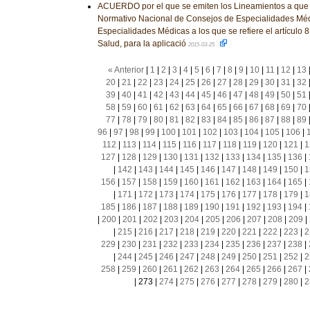
ACUERDO por el que se emiten los Lineamientos a que 
Normativo Nacional de Consejos de Especialidades Méd
Especialidades Médicas a los que se refiere el artículo 
Salud, para la aplicació
2015-03-25
« Anterior
|
1
|
2
|
3
|
4
|
5
|
6
|
7
|
8
|
9
|
10
|
11
|
12
|
13
20
|
21
|
22
|
23
|
24
|
25
|
26
|
27
|
28
|
29
|
30
|
31
|
32
39
|
40
|
41
|
42
|
43
|
44
|
45
|
46
|
47
|
48
|
49
|
50
|
51
58
|
59
|
60
|
61
|
62
|
63
|
64
|
65
|
66
|
67
|
68
|
69
|
70
77
|
78
|
79
|
80
|
81
|
82
|
83
|
84
|
85
|
86
|
87
|
88
|
89
96
|
97
|
98
|
99
|
100
|
101
|
102
|
103
|
104
|
105
|
106
|
112
|
113
|
114
|
115
|
116
|
117
|
118
|
119
|
120
|
121
|
1
127
|
128
|
129
|
130
|
131
|
132
|
133
|
134
|
135
|
136
|
|
142
|
143
|
144
|
145
|
146
|
147
|
148
|
149
|
150
|
1
156
|
157
|
158
|
159
|
160
|
161
|
162
|
163
|
164
|
165
|
|
171
|
172
|
173
|
174
|
175
|
176
|
177
|
178
|
179
|
1
185
|
186
|
187
|
188
|
189
|
190
|
191
|
192
|
193
|
194
|
|
200
|
201
|
202
|
203
|
204
|
205
|
206
|
207
|
208
|
209
|
|
215
|
216
|
217
|
218
|
219
|
220
|
221
|
222
|
223
|
2
229
|
230
|
231
|
232
|
233
|
234
|
235
|
236
|
237
|
238
|
|
244
|
245
|
246
|
247
|
248
|
249
|
250
|
251
|
252
|
2
258
|
259
|
260
|
261
|
262
|
263
|
264
|
265
|
266
|
267
|
|
273
|
274
|
275
|
276
|
277
|
278
|
279
|
280
|
2