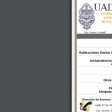
Publicaciones Diarios O
Jurisprudencias
Otros
Pá
Abogado 
Dirección de Asuntos 
Calle 57 No 49
Col. Centro, 