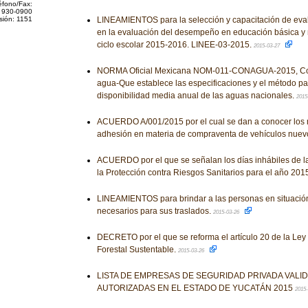
éfono/Fax:
 930-0900
sión: 1151
LINEAMIENTOS para la selección y capacitación de eval
en la evaluación del desempeño en educación básica y 
ciclo escolar 2015-2016. LINEE-03-2015.
2015-03-27
NORMA Oficial Mexicana NOM-011-CONAGUA-2015, Con
agua-Que establece las especificaciones y el método pa
disponibilidad media anual de las aguas nacionales.
2015
ACUERDO A/001/2015 por el cual se dan a conocer los 
adhesión en materia de compraventa de vehículos nuev
ACUERDO por el que se señalan los días inhábiles de l
la Protección contra Riesgos Sanitarios para el año 201
LINEAMIENTOS para brindar a las personas en situación
necesarios para sus traslados.
2015-03-26
DECRETO por el que se reforma el artículo 20 de la Ley
Forestal Sustentable.
2015-03-26
LISTA DE EMPRESAS DE SEGURIDAD PRIVADA VALI
AUTORIZADAS EN EL ESTADO DE YUCATÁN 2015
2015