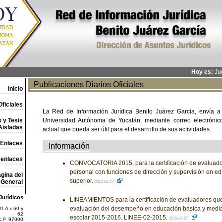
Hoy es:
Jue
Publicaciones Diarios Oficiales
Inicio
ficiales
La Red de Información Jurídica Benito Juárez García, envía a
 y Tesis
Universidad Autónoma de Yucatán, mediante correo electrónico,
Aisladas
actual que pueda ser útil para el desarrollo de sus actividades.
Enlaces
Información
 enlaces
CONVOCATORIA 2015, para la certificación de evaluad
personal con funciones de dirección y supervisión en e
gina del
superior.
General
2015-03-27
Jurídicos
LINEAMIENTOS para la certificación de evaluadores que 
evaluación del desempeño en educación básica y media s
1 A x 60 y
62
escolar 2015-2016. LINEE-02-2015.
2015-03-27
C.P. 97000