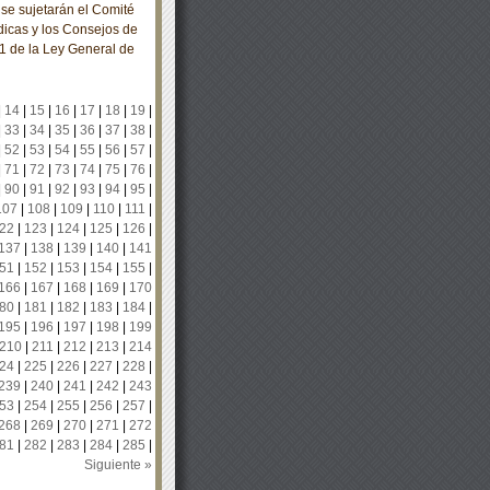
se sujetarán el Comité
icas y los Consejos de
81 de la Ley General de
|
14
|
15
|
16
|
17
|
18
|
19
|
|
33
|
34
|
35
|
36
|
37
|
38
|
|
52
|
53
|
54
|
55
|
56
|
57
|
|
71
|
72
|
73
|
74
|
75
|
76
|
|
90
|
91
|
92
|
93
|
94
|
95
|
107
|
108
|
109
|
110
|
111
|
22
|
123
|
124
|
125
|
126
|
137
|
138
|
139
|
140
|
141
51
|
152
|
153
|
154
|
155
|
166
|
167
|
168
|
169
|
170
80
|
181
|
182
|
183
|
184
|
195
|
196
|
197
|
198
|
199
210
|
211
|
212
|
213
|
214
24
|
225
|
226
|
227
|
228
|
239
|
240
|
241
|
242
|
243
53
|
254
|
255
|
256
|
257
|
268
|
269
|
270
|
271
|
272
81
|
282
|
283
|
284
|
285
|
Siguiente »