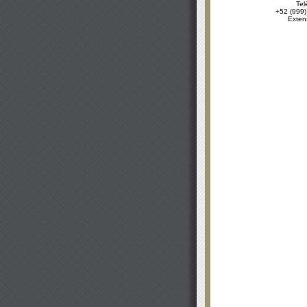
Tel
+52 (999)
Exten