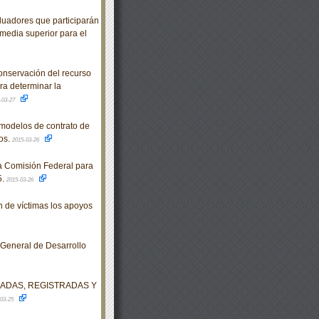
uadores que participarán
media superior para el
servación del recurso
ra determinar la
-03-27
modelos de contrato de
os.
2015-03-26
a Comisión Federal para
5.
2015-03-26
 de víctimas los apoyos
 General de Desarrollo
DADAS, REGISTRADAS Y
-03-25