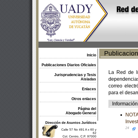
Publicacione
Inicio
Publicaciones Diarios Oficiales
La Red de In
Jurisprudencias y Tesis
dependencia
Aisladas
correo electr
Enlaces
para el desar
Otros enlaces
Información
Página del
Abogado General
NOTA 
Inves
Dirección de Asuntos Jurídicos
24
Calle 57 No 491 A x 60 y
62
Col. Centro, C.P. 97000