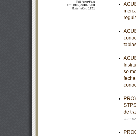
Teléfono/Fax:
ACUER
+52 (999) 930-0900
Extensión: 1151
merca
regul
ACUER
conoc
tabla
ACUER
Instit
se mo
fecha
conoc
PROY
STPS-
de tr
2021-02
PROGR