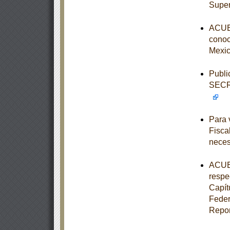
Super
ACUER
conoce
Mexic
Publi
SECR
Para 
Fisca
neces
ACUER
respe
Capít
Feder
Repor